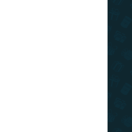
026
SZÁLLÍTÁSI LEHETŐSÉGEK
Hozzáadás a kosárhoz
 ahol egy kar, és talán egy kapa is repül, miután
KÉRDÉS