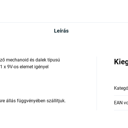
Leírás
öző mechanoid és dalek típusú
Kie
 1 x 9V-os elemet igényel
Kategó
re állás függvényében szállítjuk.
EAN v