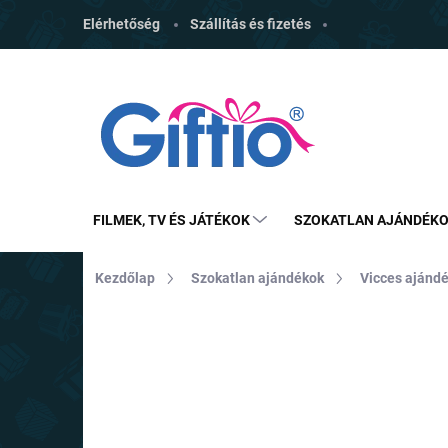
Ugrás
Elérhetőség
Szállítás és fizetés
a
fő
tartalomhoz
FILMEK, TV ÉS JÁTÉKOK
SZOKATLAN AJÁNDÉK
Kezdőlap
Szokatlan ajándékok
Vicces ajánd
MÁRKA:
TOBAR
TOP ÁR