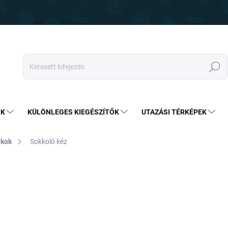
Keresés
OK
KÜLÖNLEGES KIEGÉSZÍTŐK
UTAZÁSI TÉRKÉPEK
ékok
Sokkoló kéz
3 090 Ft
2 590 