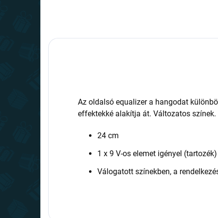
Az oldalsó equalizer a hangodat különb
effektekké alakítja át. Változatos színek.
24 cm
1 x 9 V-os elemet igényel (tartozék)
Válogatott színekben, a rendelkezés