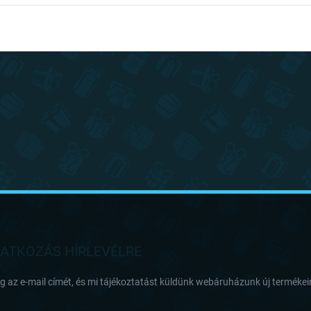
RATKOZÁS HÍRLEVÉLRE
 az e-mail címét, és mi tájékoztatást küldünk webáruházunk új termékeir