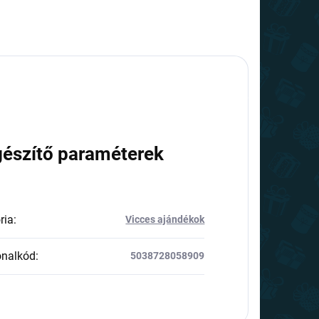
gészítő paraméterek
ria
:
Vicces ajándékok
onalkód
:
5038728058909