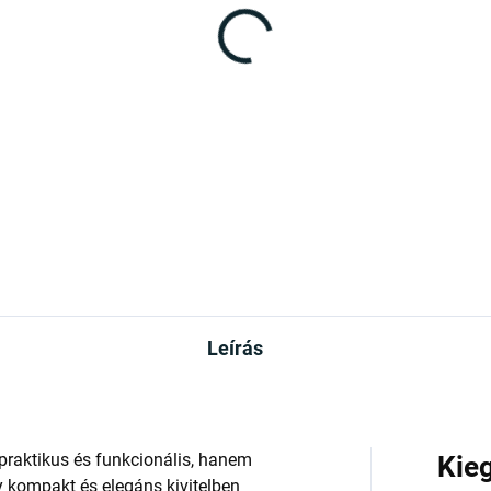
RAKTÁRON
(4 DB)
rda - mini üveg -
ete
90 Ft
Kosárba
Leírás
praktikus és funkcionális, hanem
Kie
ly kompakt és elegáns kivitelben