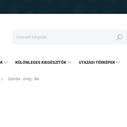
Keresés
OK
KÜLÖNLEGES KIEGÉSZÍTŐK
UTAZÁSI TÉRKÉPEK
Szerda - üveg - lila
9 890 Ft
6 890 