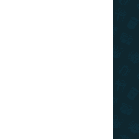
026
SZÁLLÍTÁSI LEHETŐSÉGEK
Hozzáadás a kosárhoz
 lila színű palack segít, hogy egész nap az ivásra
KÉRDÉS