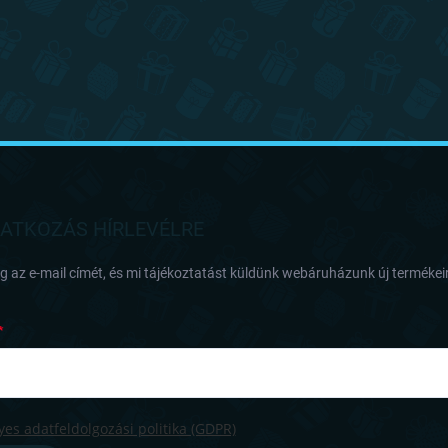
RATKOZÁS HÍRLEVÉLRE
 az e-mail címét, és mi tájékoztatást küldünk webáruházunk új termékeir
es adatfeldolgozási politika (GDPR)