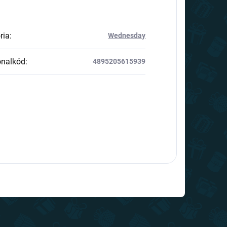
ria
:
Wednesday
onalkód
:
4895205615939