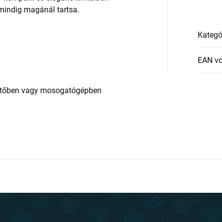
 mindig magánál tartsa.
Kategó
EAN v
ütőben vagy mosogatógépben