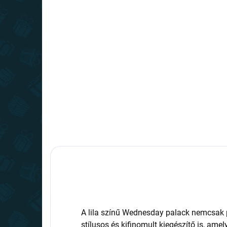
RAKTÁRON
(2 DB)
Szerda - üveg - kék
Sze
fek
8 090 Ft
6 8
Kosárba
A lila színű Wednesday palack nemcsak 
stílusos és kifinomult kiegészítő is, ame