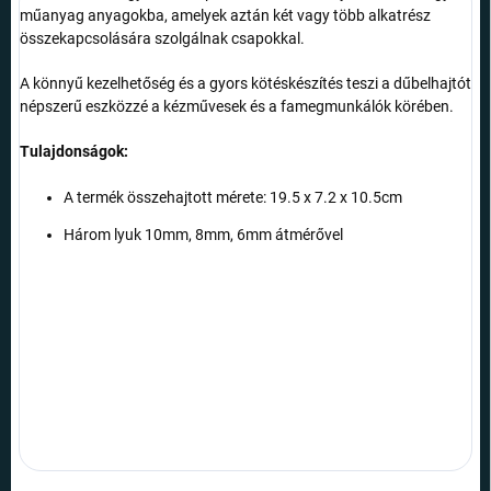
műanyag anyagokba, amelyek aztán két vagy több alkatrész
összekapcsolására szolgálnak csapokkal.
A könnyű kezelhetőség és a gyors kötéskészítés teszi a dűbelhajtót
népszerű eszközzé a kézművesek és a famegmunkálók körében.
Tulajdonságok:
A termék összehajtott mérete:
19.5 x 7.2 x 10.5cm
Három lyuk 10mm, 8mm, 6mm átmérővel