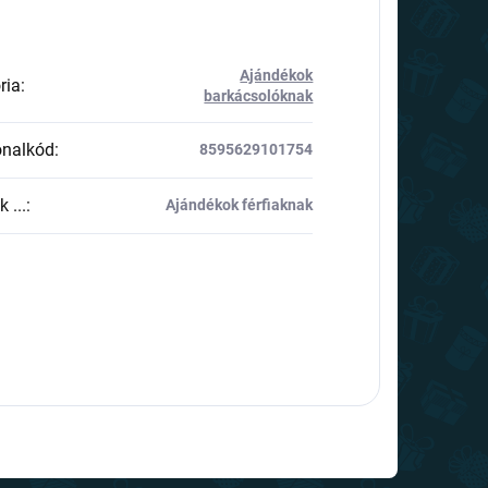
Ajándékok
ria
:
barkácsolóknak
onalkód
:
8595629101754
 ...
:
Ajándékok férfiaknak