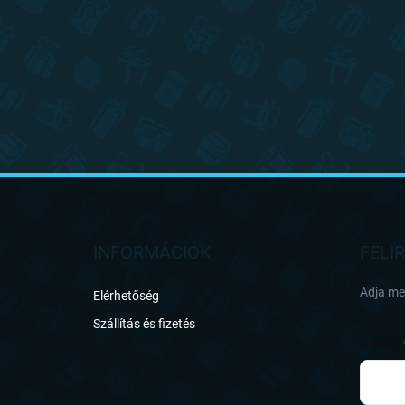
L
á
b
l
INFORMÁCIÓK
FELI
é
c
Adja meg
Elérhetőség
Szállítás és fizetés
E-MAIL