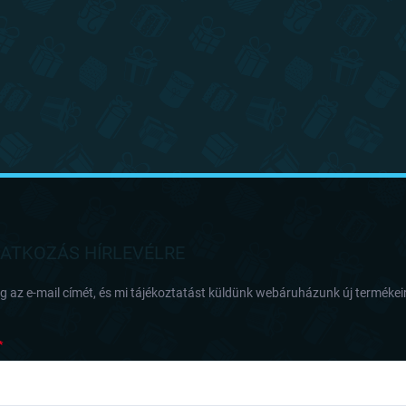
RATKOZÁS HÍRLEVÉLRE
 az e-mail címét, és mi tájékoztatást küldünk webáruházunk új termékeir