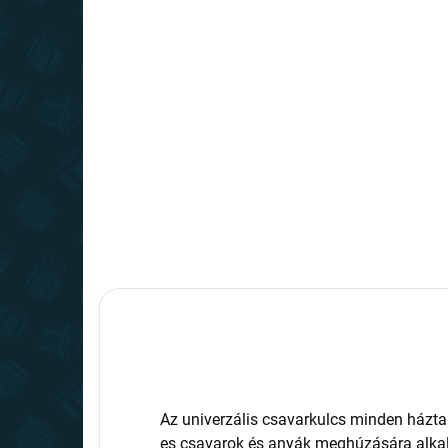
RAKTÁRON
(6 DB)
Univerzális csavarkulcs -
fogó 12-20 mm
4 690 Ft
Kosárba
Az univerzális csavarkulcs minden házt
es csavarok és anyák meghúzására alka