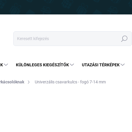
Keresés
OK
KÜLÖNLEGES KIEGÉSZÍTŐK
UTAZÁSI TÉRKÉPEK
rkácsolóknak
Univerzális csavarkulcs - fogó 7-14 mm
5 590 Ft
4 690 