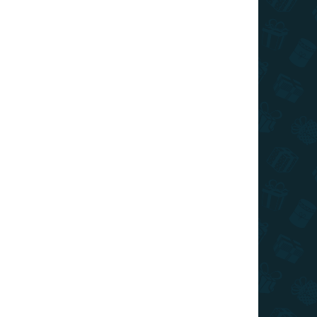
026
SZÁLLÍTÁSI LEHETŐSÉGEK
Hozzáadás a kosárhoz
cs minden barkácsoló számára praktikus eszköz.
KÉRDÉS