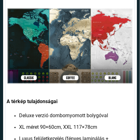
A térkép tulajdonságai
Deluxe verzió dombornyomott bolygóval
XL méret 90×60cm, XXL 117×78cm
Luxus felületkezelés (fényes laminálás +