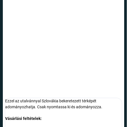
Egységár:
SKLADOM
SZÁLLÍTÁSI
LEHETŐSÉGEK
−
+
Hozzáadás a kosárhoz
Szlovákia különleges festett térképe faliképként. Szlovákiában
készült. Exkluzív termék, amit máshol nem lehet megvásárolni.
RÉSZLETES INFORMÁCIÓ
KÉRDÉS
Ezzel az utalvánnyal Szlovákia bekeretezett térképét
adományozhatja. Csak nyomtassa ki és adományozza.
Vásárlási feltételek: