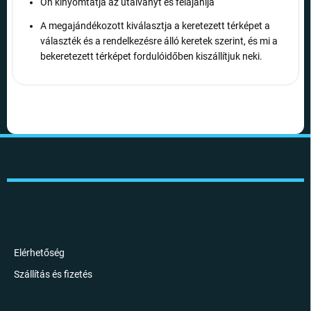
Ön kinyomtatja az utalványt és felajánlja
A megajándékozott kiválasztja a keretezett térképet a
választék és a rendelkezésre álló keretek szerint, és mi a
bekeretezett térképet fordulóidőben kiszállítjuk neki.
L
á
b
l
é
c
INFORMÁCIÓK
Elérhetőség
Szállítás és fizetés