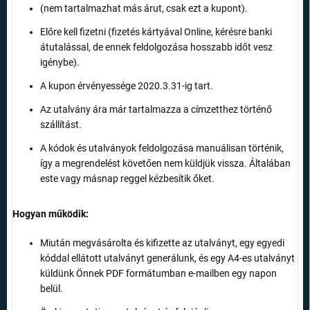
(nem tartalmazhat más árut, csak ezt a kupont).
Előre kell fizetni (fizetés kártyával Online, kérésre banki
átutalással, de ennek feldolgozása hosszabb időt vesz
igénybe).
A kupon érvényessége 2020.3.31-ig tart.
Az utalvány ára már tartalmazza a címzetthez történő
szállítást.
A kódok és utalványok feldolgozása manuálisan történik,
így a megrendelést követően nem küldjük vissza. Általában
este vagy másnap reggel kézbesítik őket.
Hogyan működik:
Miután megvásárolta és kifizette az utalványt, egy egyedi
kóddal ellátott utalványt generálunk, és egy A4-es utalványt
küldünk Önnek PDF formátumban e-mailben egy napon
belül.