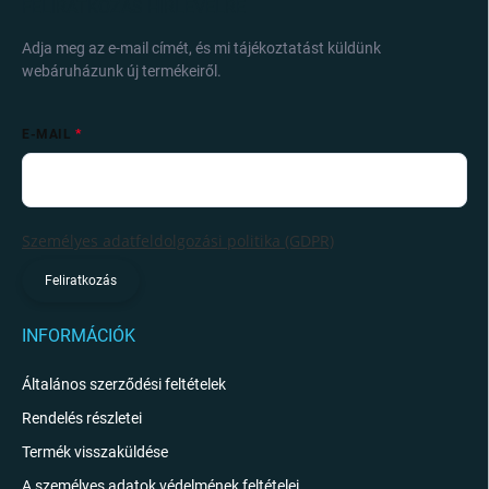
FELIRATKOZÁS HÍRLEVÉLRE
Adja meg az e-mail címét, és mi tájékoztatást küldünk
webáruházunk új termékeiről.
E-MAIL
Személyes adatfeldolgozási politika (GDPR)
Feliratkozás
INFORMÁCIÓK
Általános szerződési feltételek
Rendelés részletei
Termék visszaküldése
A személyes adatok védelmének feltételei