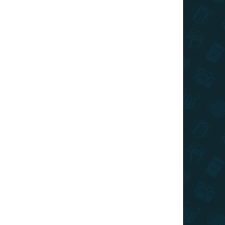
parós
Eiffel torony L
rkép
6 790 Ft
ELUXE XL
110 Ft
any
Kosárba
Kosárba
ÁR
RAKTÁRON
RAKTÁRON
(>10 DB)
(>10 DB)