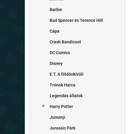
s
ó
Barbie
p
Bud Spencer és Terence Hill
a
n
Cápa
e
l
Crash Bandicoot
DC Comics
Disney
E.T. A földönkívüli
Trónok Harca
Legendás állatok
Harry Potter
Jumanji
Jurassic Park