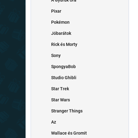
A Gyűrűk Ura
Pixar
Pokémon
Jóbarátok
Rick és Morty
Sony
SpongyaBob
Studio Ghibli
Star Trek
Star Wars
Stranger Things
Az
Wallace és Gromit