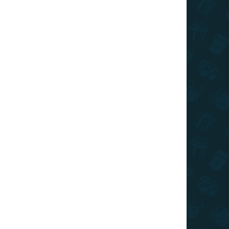
Kosárba
Kosárba
ÁR
TIPP
RAKTÁRON
RAKTÁRON
(>10 DB)
(>10 DB)
jektív
GLOW világító
rmájú bögre
világtérkép -
hér
világít a
sötétben