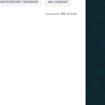
GNÉPSZERŰBB TERMÉKEK
ABC SZERINT
összesen
48
termék
RAKTÁRON
RAKTÁRON
(>10 DB)
(>10 DB)
aparós
Kaparós
lágtérkép -
világtérkép –
ffee Edition
EN classic
ld XL
Deluxe XL –
110 Ft
7 110 Ft
arany
Kosárba
Kosárba