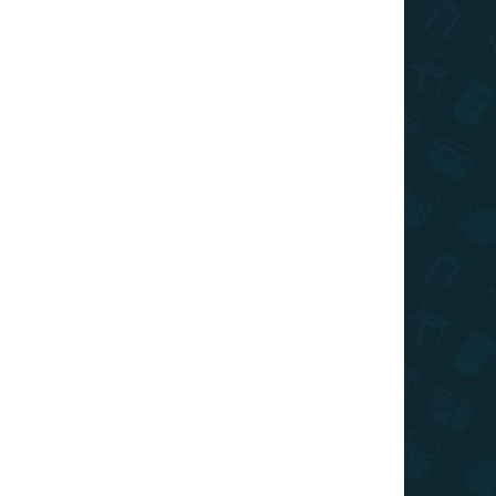
590 Ft
7 110 Ft
Kosárba
Kosárba
TIPP
ÁR
TOP ÁR
RAKTÁRON
RAKTÁRON
(10 DB)
(>10 DB)
zzle 1500 -
Puzzle 1500 -
lovákia
Világtérkép