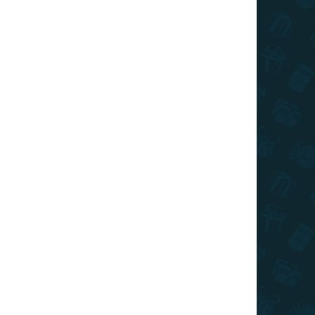
zzle 1500 -
Kaparós
agas-Tátra
térkép –
rképe
Izland DELUXE
XL
090 Ft
7 110 Ft
Kosárba
Kosárba
ÁR
TOP ÁR