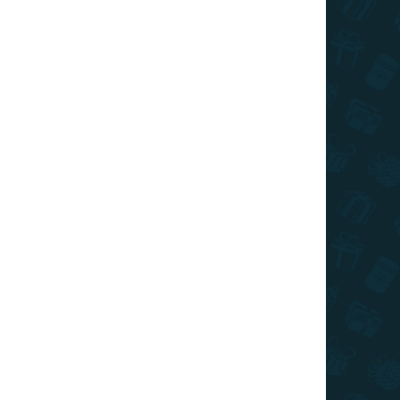
BLACK FRIDAY
RAKTÁRON
RAKTÁRON
(>10 DB)
(>10 DB)
aparós
Kaparós
lágtérkép -
világtérkép -
anc kiadás
Blanc kiadás
L - arany
ezüst XL
 590 Ft
7 110 Ft