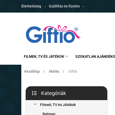
Ugrás
Elérhetőség
Szállítás és fizetés
a
fő
tartalomhoz
FILMEK, TV ÉS JÁTÉKOK
SZOKATLAN AJÁNDÉK
Kezdőlap
Márka
Giftio
O
Kategóriák
l
Kategóriák
d
átugrása
a
Filmek, TV és Játékok
l
Batman