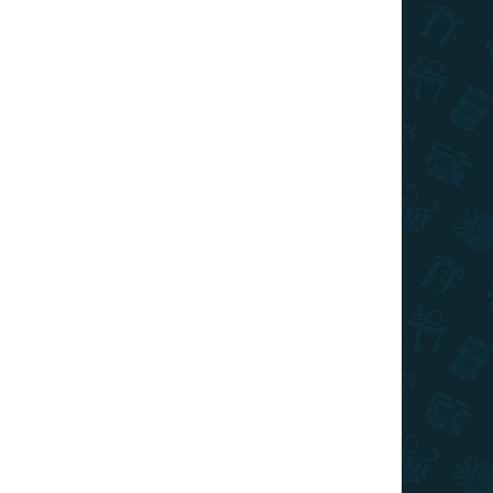
rképe
5 090 Ft
090 Ft
Kosárba
Kosárba
TOP ÁR
RAKTÁRON
RAKTÁRON
(>10 DB)
(4 DB)
sehország
3D puzzle -