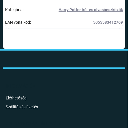
Kategória
:
Harry Potter író- és olvasóeszközök
EAN vonalkód
:
5055583412769
L
á
b
l
é
c
INFORMÁCIÓK
Elérhetőség
Szállítás és fizetés
FELIRATKOZÁS HÍRLEVÉLRE