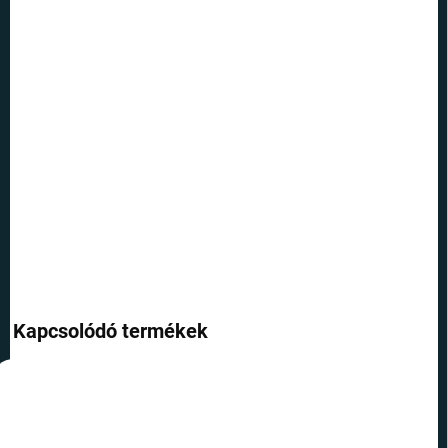
12.8.2026
SZÁLLÍTÁSI
LEHETŐSÉGEK
−
+
Hozzáadás a kosárhoz
Írd meg saját varázslatos történetedet vagy varázslatodat - ezzel a
Hermione tollal semmi sem állíthat meg.
RÉSZLETES INFORMÁCIÓ
KÉRDÉS
Kapcsolódó termékek
TOP ÁR
TOP ÁR