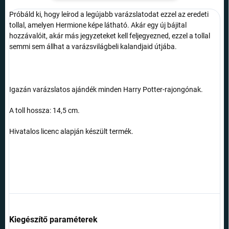
Próbáld ki, hogy leírod a legújabb varázslatodat ezzel az eredeti
tollal, amelyen Hermione képe látható. Akár egy új bájital
hozzávalóit, akár más jegyzeteket kell feljegyezned, ezzel a tollal
semmi sem állhat a varázsvilágbeli kalandjaid útjába.
Igazán varázslatos ajándék minden Harry Potter-rajongónak.
A toll hossza: 14,5 cm.
Hivatalos licenc alapján készült termék.
Kiegészítő paraméterek