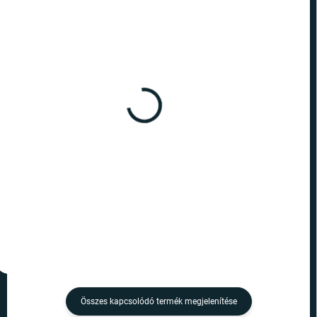
RAKTÁRON
RAKTÁRON
(>10 DB)
(>10 DB)
Harry Potter - toll Halál
Harry Potter - toll Dobby
ereklyéi
1 390 Ft
1 490 Ft
Kosárba
Kosárba
Összes kapcsolódó termék megjelenítése