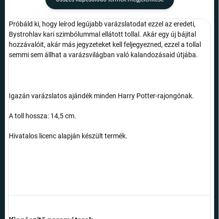
Próbáld ki, hogy leírod legújabb varázslatodat ezzel az eredeti,
Bystrohlav kari szimbólummal ellátott tollal. Akár egy új bájital
hozzávalóit, akár más jegyzeteket kell feljegyezned, ezzel a tollal
semmi sem állhat a varázsvilágban való kalandozásaid útjába.
Igazán varázslatos ajándék minden Harry Potter-rajongónak.
A toll hossza: 14,5 cm.
Hivatalos licenc alapján készült termék.