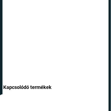
12.8.2026
SZÁLLÍTÁSI
LEHETŐSÉGEK
−
+
Hozzáadás a kosárhoz
Írja meg saját varázslatos történetét vagy varázsigéjét ezzel a
gyönyörű tollal, melyet a Harry Potterből ismert motívumok
díszítenek
RÉSZLETES INFORMÁCIÓ
KÉRDÉS
Kapcsolódó termékek
TOP ÁR
TOP ÁR