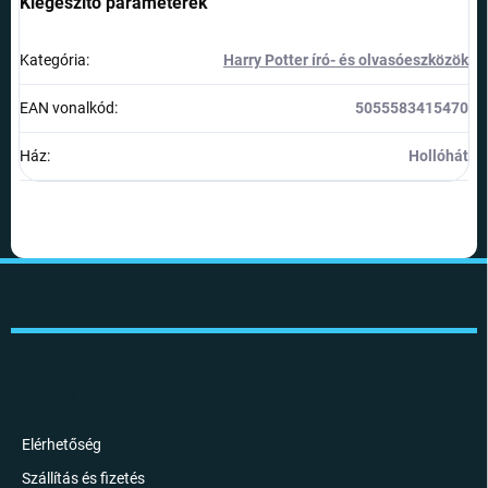
Kiegészítő paraméterek
Kategória
:
Harry Potter író- és olvasóeszközök
EAN vonalkód
:
5055583415470
Ház
:
Hollóhát
L
á
b
l
é
c
INFORMÁCIÓK
Elérhetőség
Szállítás és fizetés