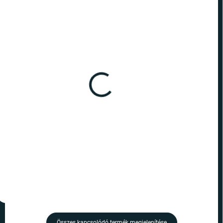
RAKTÁRON
RAKTÁRON
(>10 DB)
(>10 DB)
Harry Potter - toll platform
Harry Potter - toll Halál
9 és 3/4
ereklyéi
1 190 Ft
1 490 Ft
Kosárba
Kosárba
Összes kapcsolódó termék megjelenítése