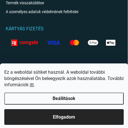
Termék visszaküldése
A személyes adatok védelmének feltételei
KÁRTYÁS FIZETÉS
KAPCSOLAT
info
@
giftio.hu
Ez a weboldal sütiket használ. A weboldal további
böngészésével Ön beleegyezik azok használatába. További
https://www.facebook.com/giftiohu
információk
itt
.
Beállítások
Copyright 2026
Giftio.hu
. Minden jog fenntartva.
Süti beállítások szerkesztése
Elfogadom
Shoptet készítette