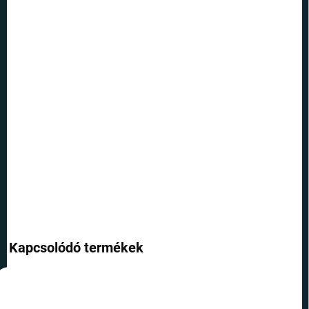
KÉZBESÍTÉS:
13.8.2026
SZÁLLÍTÁSI
LEHETŐSÉGEK
−
+
Hozzáadás a kosárhoz
A Biflemore-témájú füzet kedves iskolai szükséglet azoknak, akik
szeretik Harry Potter világát és érdekes karaktereit.
RÉSZLETES INFORMÁCIÓ
KÉRDÉS
Kapcsolódó termékek
TOP ÁR
TOP ÁR