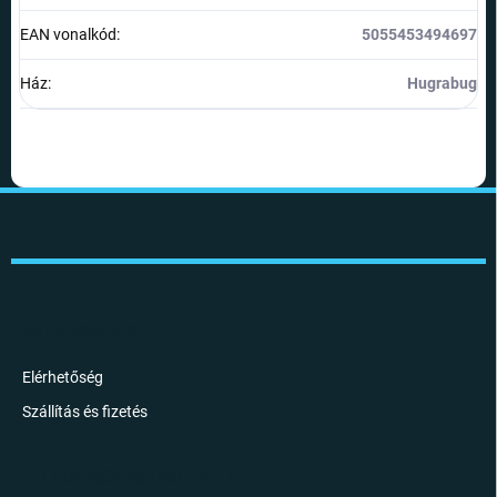
EAN vonalkód
:
5055453494697
Ház
:
Hugrabug
L
á
b
l
é
c
INFORMÁCIÓK
Elérhetőség
Szállítás és fizetés
FELIRATKOZÁS HÍRLEVÉLRE