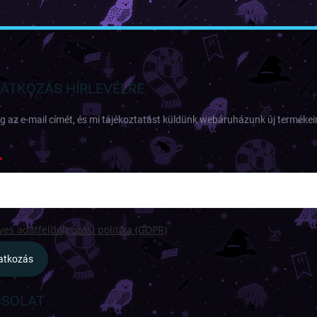
RATKOZÁS HÍRLEVÉLRE
 az e-mail címét, és mi tájékoztatást küldünk webáruházunk új termékeir
es adatfeldolgozási politika (GDPR)
ratkozás
SOLAT