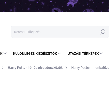
Keresés
OK
KÜLÖNLEGES KIEGÉSZÍTŐK
UTAZÁSI TÉRKÉPEK
Harry Potter író- és olvasóeszközök
Harry Potter - munkafüze
4 390 Ft
2 990 