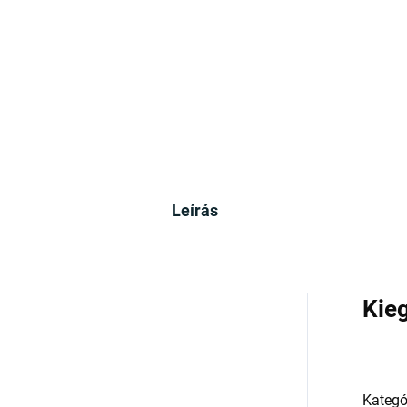
90 Ft
2 990 Ft
Kosárba
Kosárba
Leírás
Kie
Kategó