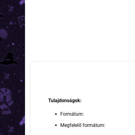
2 990 Ft
2 9
Kosárba
Tulajdonságok:
Formátum:
Megfelelő formátum: