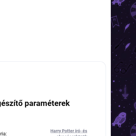
2 990 Ft
Kosárba
gészítő paraméterek
Harry Potter író- és
ria
: