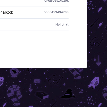
olvasóeszközök
onalkód
:
5055453494703
Hollóhát