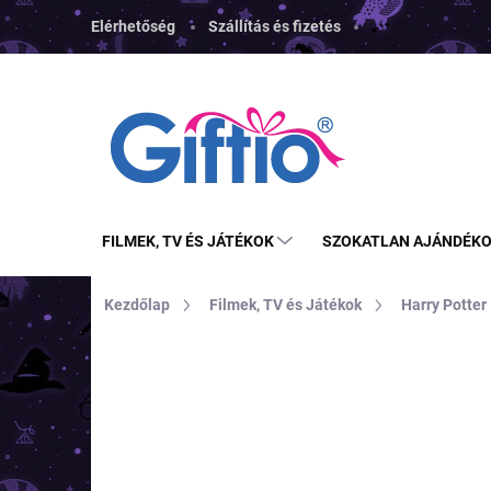
Ugrás
Elérhetőség
Szállítás és fizetés
a
fő
tartalomhoz
FILMEK, TV ÉS JÁTÉKOK
SZOKATLAN AJÁNDÉK
Kezdőlap
Filmek, TV és Játékok
Harry Potter
MÁRKA:
CINEREPLICAS
TOP ÁR