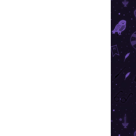
026
SZÁLLÍTÁSI LEHETŐSÉGEK
Hozzáadás a kosárhoz
et kedves iskolai szükséglet azoknak, akik
és érdekes karaktereit.
KÉRDÉS