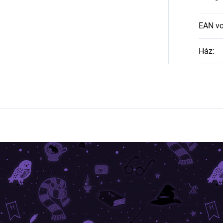
EAN v
Ház
: