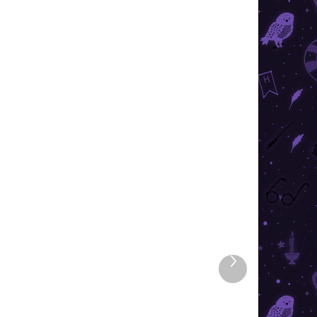
TOP ÁR
ÁRON
RAKTÁRON
Következő
4 DB)
(4 DB)
termék
Harry Potter -
k
jegyzetfüzet az iskolák
címerével Griffendél