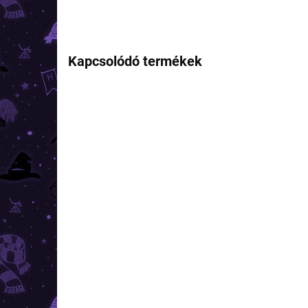
Kapcsolódó termékek
TOP ÁR
TOP ÁR
RAKTÁRON
(6 DB)
Harry Potter -
Har
jegyzetfüzet az iskolák
jeg
címerével Mardekár
cím