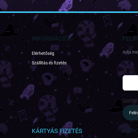
L
á
b
l
INFORMÁCIÓK
FELI
é
c
Adja meg
Elérhetőség
Szállítás és fizetés
E-MAIL
Személy
Feli
KÁRTYÁS FIZETÉS
KAPC