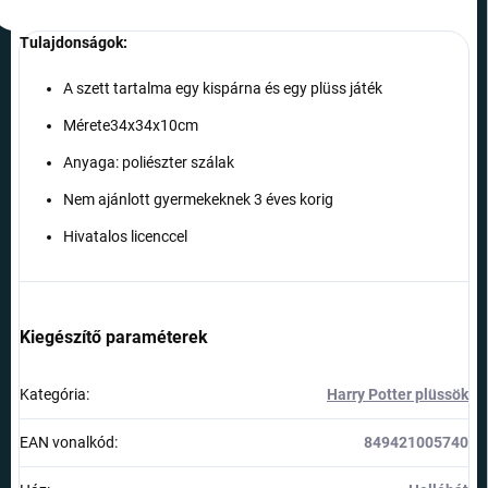
Tulajdonságok:
A szett tartalma egy kispárna és egy plüss játék
Mérete34x34x10cm
Anyaga: poliészter szálak
Nem ajánlott gyermekeknek 3 éves korig
Hivatalos licenccel
Kiegészítő paraméterek
Kategória
:
Harry Potter plüssök
EAN vonalkód
:
849421005740