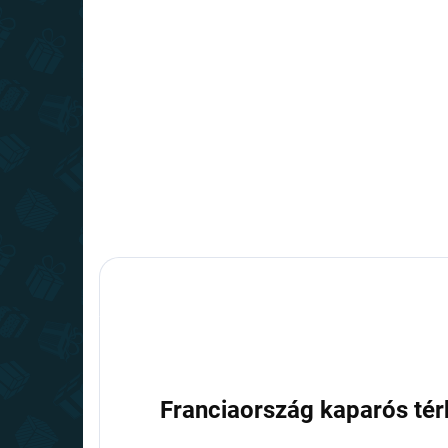
(>10 DB)
Kaparós térkép – Ausztria
Kap
DELUXE XL
Né
7 110 Ft
7 1
Kosárba
Franciaország kaparós té