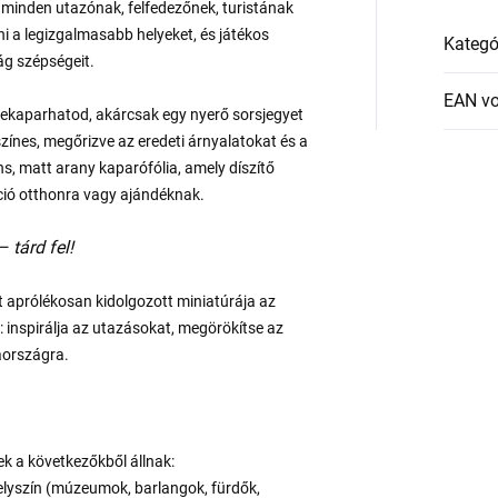
 minden utazónak, felfedezőnek, turistának
i a legizgalmasabb helyeket, és játékos
Kategó
g szépségeit.
EAN v
 lekaparhatod, akárcsak egy nyerő sorsjegyet
színes, megőrizve az eredeti árnyalatokat és a
áns, matt arany kaparófólia, amely díszítő
áció otthonra vagy ajándéknak.
 tárd fel!
nt aprólékosan kidolgozott miniatúrája az
: inspirálja az utazásokat, megörökítse az
aországra.
k a következőkből állnak:
 helyszín (múzeumok, barlangok, fürdők,