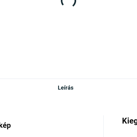
(>10 DB)
arós térkép –
metország DELUXE XL
10 Ft
Kosárba
Leírás
Kie
rkép