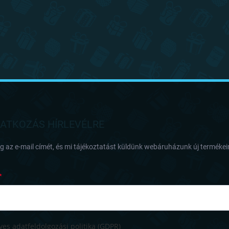
RATKOZÁS HÍRLEVÉLRE
 az e-mail címét, és mi tájékoztatást küldünk webáruházunk új termékeir
es adatfeldolgozási politika (GDPR)