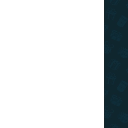
026
SZÁLLÍTÁSI LEHETŐSÉGEK
Hozzáadás a kosárhoz
iaországról extra nagy méretben. Fedezd fel az
s helyeit és szépségeit játékosan a térképen.
KÉRDÉS