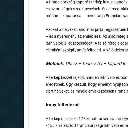
A Franciaország kaparós térkép luxus ajándék
és az országok szerelmeseinek. Segít megtaláln
módon – kaparással – bemutatja Franciaorszá
Azokat a helyeket, ahol már jártál, egyszerűen
– és a nyeremény az emlék lesz. Az alsó réteg 
látnivalók jellegzetességeit. A felső réteg eleg
elemként szolgál, amíg felfeded. Kiváló dekor
Mottónk:
Utazz – fedezz fel – kapard le –
A térkép kézzel rajzolt, minden látnivaló és po
eredetinek. Úgy készült, hogy élményt nyújtson
elért helyeket, és mindig emlékeztessen Franci
Irány felfedezni!
A térkép összesen 177 zónát tartalmaz, amelye
- 155 kiválasztott franciaországi látnivaló és