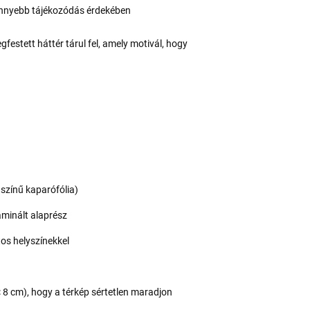
könnyebb tájékozódás érdekében
estett háttér tárul fel, amely motivál, hogy
.
 színű kaparófólia)
laminált alaprész
tos helyszínekkel
 8 cm), hogy a térkép sértetlen maradjon