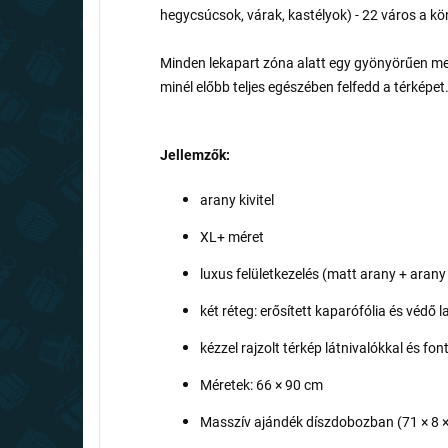
hegycsúcsok, várak, kastélyok) - 22 város a 
Minden lekapart zóna alatt egy gyönyörűen megf
minél előbb teljes egészében felfedd a térképet
Jellemzők:
arany kivitel
XL+ méret
luxus felületkezelés (matt arany + arany
két réteg: erősített kaparófólia és védő 
kézzel rajzolt térkép látnivalókkal és fon
Méretek: 66 × 90 cm
Masszív ajándék díszdobozban (71 × 8 ×