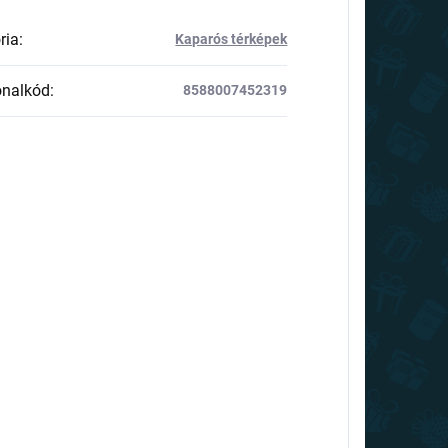
ria
:
Kaparós térképek
onalkód
:
8588007452319