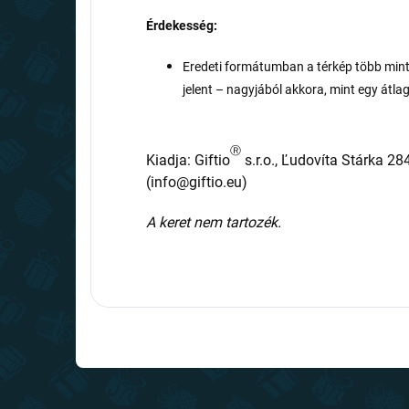
Érdekesség:
Eredeti formátumban a térkép több mint
jelent – nagyjából akkora, mint egy átl
Ⓡ
Kiadja: Giftio
s.r.o., Ľudovíta Stárka 28
(info@giftio.eu)
A keret nem tartozék.