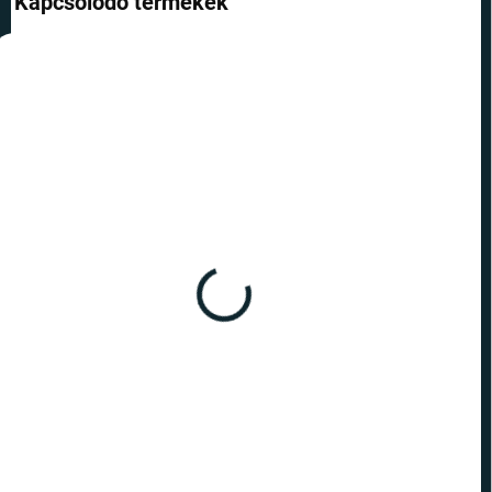
Kapcsolódó termékek
BLACK FRIDAY
RAKTÁRON
RAKTÁRON
(>10 DB)
(>10 DB)
Kaparós világtérkép -
Kaparós világtérkép -
Blanc kiadás ezüst XL
Blanc kiadás XXL - ezüst
7 110 Ft
12 590 Ft
Kosárba
Kosárba