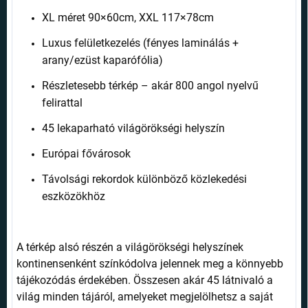
XL méret 90×60cm, XXL 117×78cm
Luxus felületkezelés (fényes laminálás +
arany/ezüst kaparófólia)
Részletesebb térkép – akár 800 angol nyelvű
felirattal
45 lekaparható világörökségi helyszín
Európai fővárosok
Távolsági rekordok különböző közlekedési
eszközökhöz
A térkép alsó részén a világörökségi helyszínek
kontinensenként színkódolva jelennek meg a könnyebb
tájékozódás érdekében. Összesen akár 45 látnivaló a
világ minden tájáról, amelyeket megjelölhetsz a saját