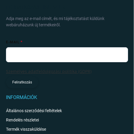
FELIRATKOZÁS HÍRLEVÉLRE
Adja meg az e-mail címét, és mi tájékoztatást küldünk
webáruházunk új termékeiről.
E-MAIL
Személyes adatfeldolgozási politika (GDPR)
Feliratkozás
INFORMÁCIÓK
Általános szerződési feltételek
Rendelés részletei
Termék visszaküldése