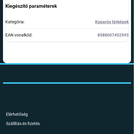
Kiegészítő paraméterek
Kategória
:
Kaparós térképek
EAN vonalkód
:
8588007452593
L
á
b
l
é
c
INFORMÁCIÓK
Elérhetőség
Szállítás és fizetés