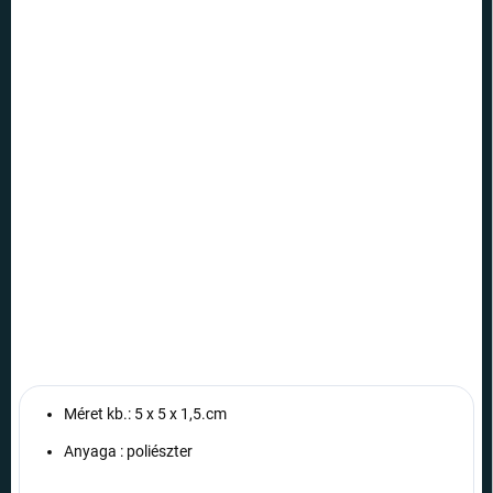
12.8.2026
SZÁLLÍTÁSI
LEHETŐSÉGEK
−
+
Hozzáadás a kosárhoz
A kedvelt smiley-k most akár az Ön zsebében is díszíthetik kulcsait.
Különböző motívumokban kapható: Szerelem, Cool, Kaka, vagy
Kacsintó, hogy jobb napja legyen
RÉSZLETES INFORMÁCIÓ
KÉRDÉS
Méret kb.: 5 x 5 x 1,5.cm
Anyaga : poliészter