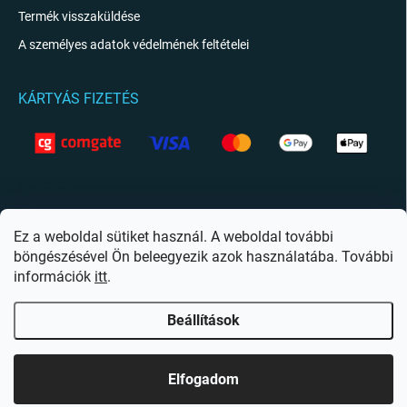
Termék visszaküldése
A személyes adatok védelmének feltételei
KÁRTYÁS FIZETÉS
KAPCSOLAT
info
@
giftio.hu
Ez a weboldal sütiket használ. A weboldal további
böngészésével Ön beleegyezik azok használatába. További
https://www.facebook.com/giftiohu
információk
itt
.
Beállítások
Copyright 2026
Giftio.hu
. Minden jog fenntartva.
Süti beállítások szerkesztése
Elfogadom
Shoptet készítette