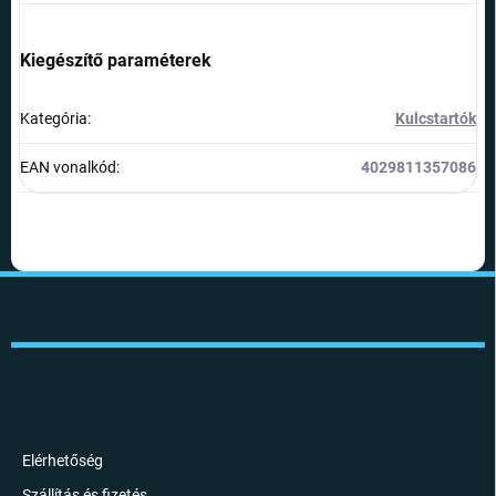
Kiegészítő paraméterek
Kategória
:
Kulcstartók
EAN vonalkód
:
4029811357086
L
á
b
l
é
c
INFORMÁCIÓK
Elérhetőség
Szállítás és fizetés