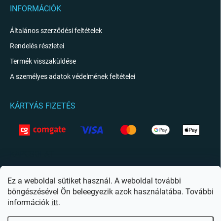
INFORMÁCIÓK
Általános szerződési feltételek
Rendelés részletei
Termék visszaküldése
A személyes adatok védelmének feltételei
KÁRTYÁS FIZETÉS
KAPCSOLAT
info
@
giftio.hu
Ez a weboldal sütiket használ. A weboldal további
böngészésével Ön beleegyezik azok használatába. További
https://www.facebook.com/giftiohu
információk
itt
.