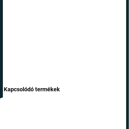
12.8.2026
SZÁLLÍTÁSI
LEHETŐSÉGEK
−
+
Hozzáadás a kosárhoz
Vicces szájmaszk - Unity.
RÉSZLETES INFORMÁCIÓ
KÉRDÉS
Kapcsolódó termékek
TOP ÁR