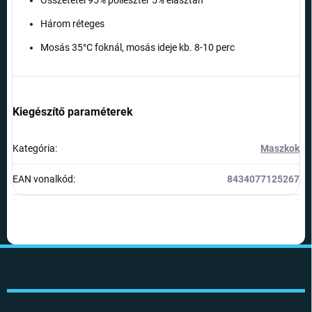
Összetétel 95% poliészter 5% elasztán
Három réteges
Mosás 35°C foknál, mosás ideje kb. 8-10 perc
Kiegészítő paraméterek
Kategória
:
Maszkok
EAN vonalkód
:
8434077125267
L
á
b
l