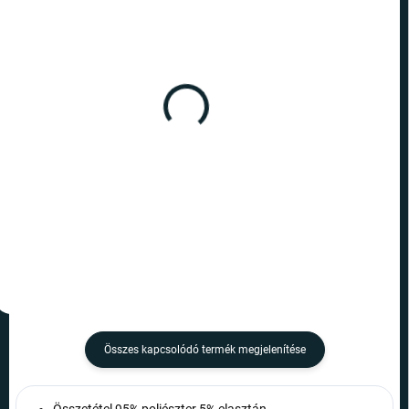
RAKTÁRON
RAKTÁRON
(2 DB)
(5 DB)
Arc drapéria - zöld
Szájmaszk - Fear
2 190 Ft
1 690 Ft
Kosárba
Kosárba
Összes kapcsolódó termék megjelenítése