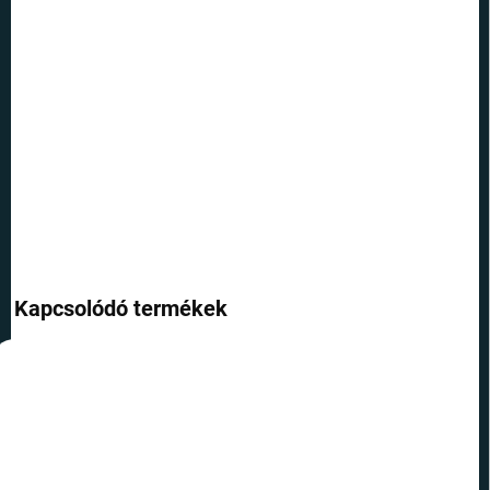
SZÁLLÍTÁSI
LEHETŐSÉGEK
−
+
Hozzáadás a kosárhoz
Vicces szájmaszk - Wolf.
RÉSZLETES INFORMÁCIÓ
KÉRDÉS
Kapcsolódó termékek
TOP ÁR