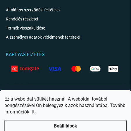
Általános szerződési feltételek
Rendelés részletei
Termék visszaküldése
A személyes adatok védelmének feltételei
KÁRTYÁS FIZETÉS
KAPCSOLAT
info
@
giftio.hu
Ez a weboldal sütiket használ. A weboldal további
böngészésével Ön beleegyezik azok használatába. További
https://www.facebook.com/giftiohu
információk
itt
.
Beállítások