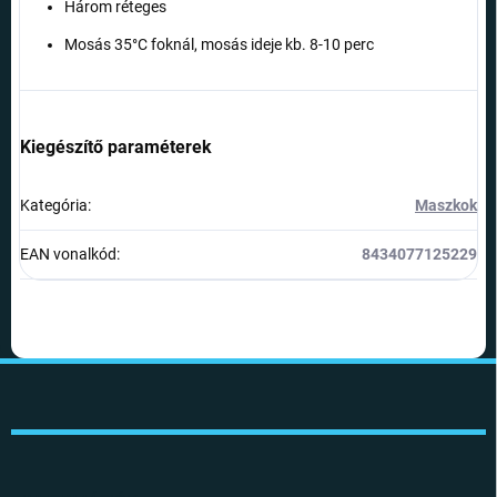
Három réteges
Mosás 35°C foknál, mosás ideje kb. 8-10 perc
Kiegészítő paraméterek
Kategória
:
Maszkok
EAN vonalkód
:
8434077125229
L
á
b
l
é