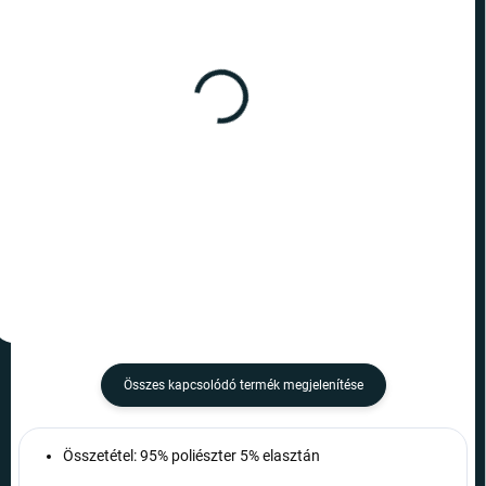
RAKTÁRON
RAKTÁRON
(2 DB)
(5 DB)
Arc drapéria - zöld
Szájmaszk - Fear
2 190 Ft
1 690 Ft
Kosárba
Kosárba
Összes kapcsolódó termék megjelenítése
Összetétel: 95% poliészter 5% elasztán