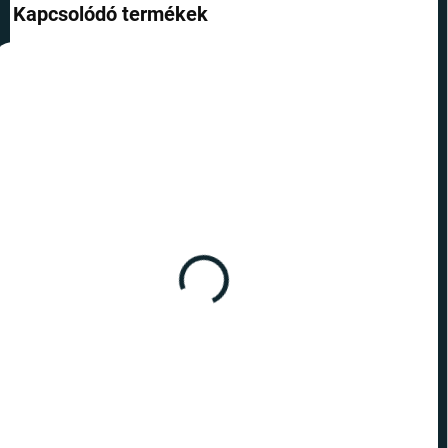
Kapcsolódó termékek
TOP ÁR
TOP ÁR
RAKTÁRON
RAKTÁRON
(6 DB)
(7 DB)
ICONS Pac-Man Vörös
ICONS Pac-Man Kék
szellem
szellem
5 590 Ft
5 590 Ft
Kosárba
Kosárba