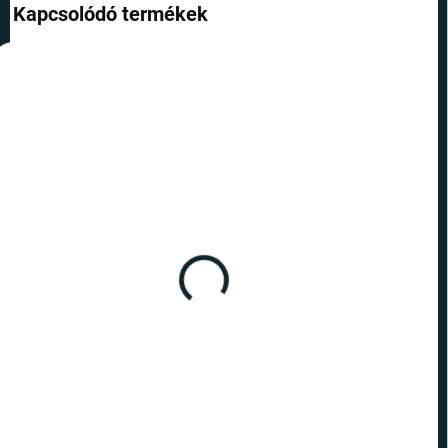
Kapcsolódó termékek
TOP ÁR
RAKTÁRON
(5 DB)
ICONS Pac-Man Pac -
Man
5 290 Ft
Kosárba