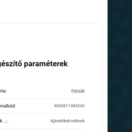
gészítő paraméterek
ria
:
Párnák
onalkód
:
4029811384242
 ...
:
Ajándékok nőknek