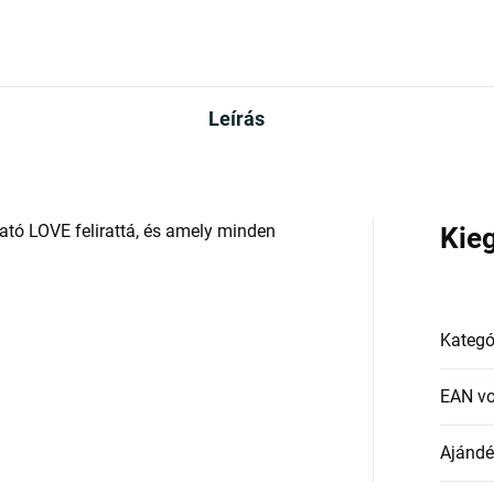
Leírás
ató LOVE felirattá, és amely minden
Kie
Kategó
EAN v
Ajándék