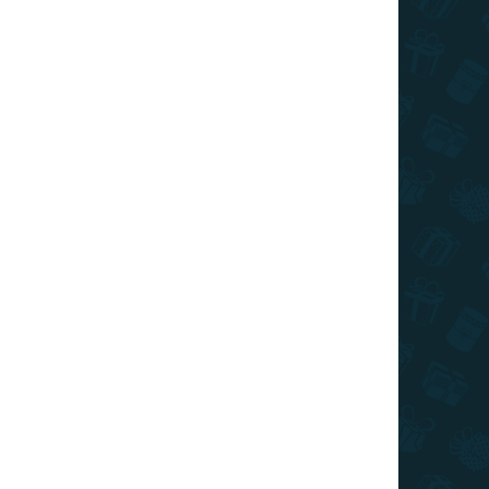
026
SZÁLLÍTÁSI LEHETŐSÉGEK
Hozzáadás a kosárhoz
 felirattal, amely egy simítással piros
KÉRDÉS