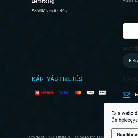
Adja meg
Elérhetőség
Szállítás és fizetés
E-MAIL
Személy
Feli
KÁRTYÁS FIZETÉS
KAPC
i
h
Ez a webold
Ön beleegye
Beállítás
Copyright 2026
Giftio.hu
. Minden jog fenntartva.
Süti beál