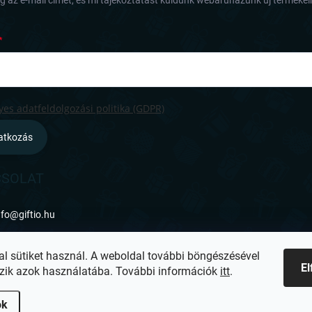
 az e-mail címét, és mi tájékoztatást küldünk webáruházunk új termékeir
es adatfeldolgozási politika (GDPR)
ratkozás
SOLAT
nfo
@
giftio.hu
ttps://www.facebook.com/giftiohu
al sütiket használ. A weboldal további böngészésével
E
zik azok használatába. További információk
itt
.
ok
lítások szerkesztése