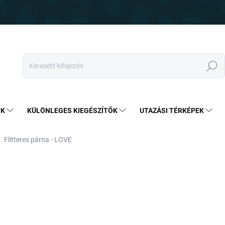
Keresés
OK
KÜLÖNLEGES KIEGÉSZÍTŐK
UTAZÁSI TÉRKÉPEK
Flitteres párna - LOVE
7 090 Ft
6 090 