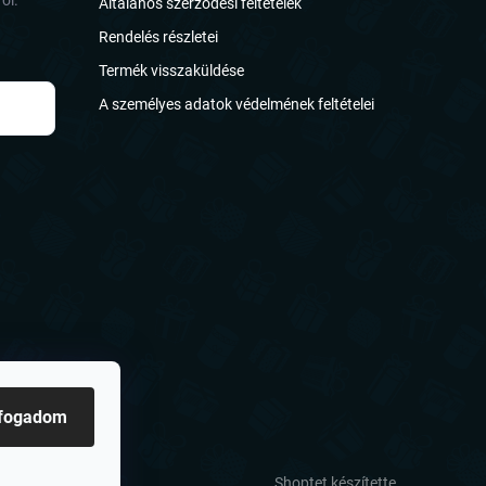
ől.
Általános szerződési feltételek
Rendelés részletei
Termék visszaküldése
A személyes adatok védelmének feltételei
lfogadom
Shoptet készítette