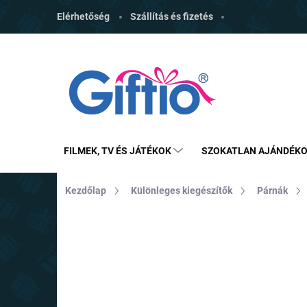
Ugrás
Elérhetőség
Szállítás és fizetés
a
fő
tartalomhoz
FILMEK, TV ÉS JÁTÉKOK
SZOKATLAN AJÁNDÉK
Kezdőlap
Különleges kiegészítők
Párnák
MÁRKA:
OOTB
TOP ÁR