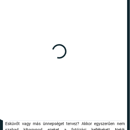
RAKTÁRON
(>10 DB)
Kellékek a fotózáshoz -
szerelemben
1 390 Ft
Kosárba
Esküvőt vagy más ünnepséget tervez? Akkor egyszerűen nem
szabad kihagynod ezeket a fotózási kellékeket! Nekik