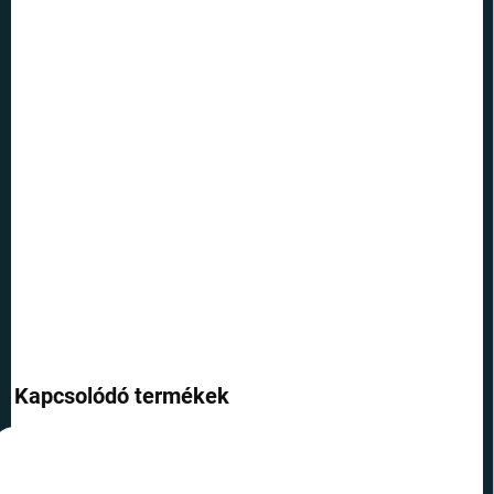
KÉZBESÍTÉS:
12.8.2026
SZÁLLÍTÁSI
LEHETŐSÉGEK
−
+
Hozzáadás a kosárhoz
Ezekkel a színes kellékekkel egyszerűen felejthetetlen lesz az
ünnepség. A buli teljes lendülettel indulhat...
RÉSZLETES INFORMÁCIÓ
KÉRDÉS
Kapcsolódó termékek
TOP ÁR