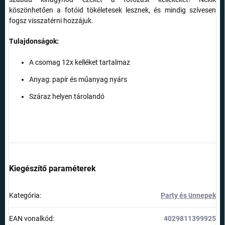
köszönhetően a fotóid tökéletesek lesznek, és mindig szívesen
fogsz visszatérni hozzájuk.
Tulajdonságok:
A csomag 12x kelléket tartalmaz
Anyag: papír és műanyag nyárs
Száraz helyen tárolandó
Kiegészítő paraméterek
Kategória
:
Party és ünnepek
EAN vonalkód
:
4029811399925