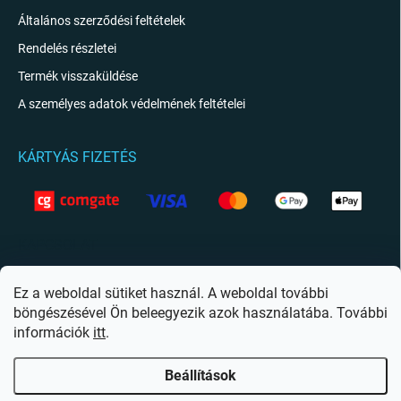
Általános szerződési feltételek
Rendelés részletei
Termék visszaküldése
A személyes adatok védelmének feltételei
KÁRTYÁS FIZETÉS
KAPCSOLAT
info
@
giftio.hu
Ez a weboldal sütiket használ. A weboldal további
böngészésével Ön beleegyezik azok használatába. További
https://www.facebook.com/giftiohu
információk
itt
.
Beállítások