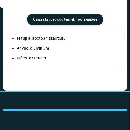
Összes kapcsolódó termék megjelenítése
felfújt állapotban szállítjuk.
Anyag: alumínium
Méret: 85x40cm
L
á
b
l
é
c
INFORMÁCIÓK