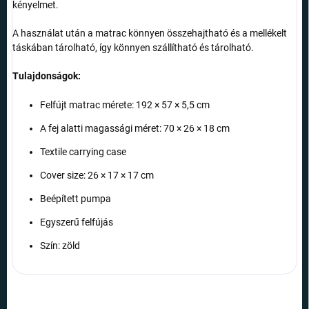
kényelmet.
A használat után a matrac könnyen összehajtható és a mellékelt
táskában tárolható, így könnyen szállítható és tárolható.
Tulajdonságok:
Felfújt matrac mérete: 192 × 57 × 5,5 cm
A fej alatti magassági méret: 70 × 26 × 18 cm
Textile carrying case
Cover size: 26 × 17 × 17 cm
Beépített pumpa
Egyszerű felfújás
Szín: zöld