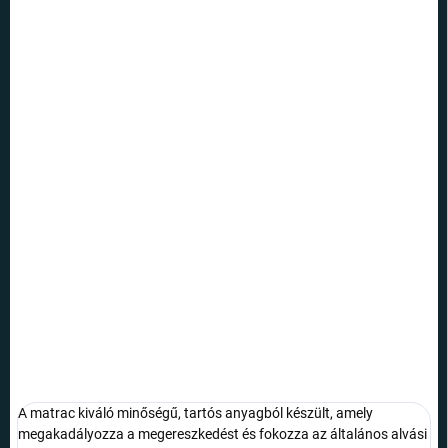
Egységár:
RAKTÁRON
(4 DB)
VÁRHATÓ
KÉZBESÍTÉS:
12.8.2026
SZÁLLÍTÁSI
LEHETŐSÉGEK
−
+
Hozzáadás a kosárhoz
Akár a szabadban, sátor alatt, akár fesztiválra vagy kempingbe
megy, ez a matrac garantálja a kényelmet és a komfortot.
RÉSZLETES INFORMÁCIÓ
KÉRDÉS
A matrac kiváló minőségű, tartós anyagból készült, amely
megakadályozza a megereszkedést és fokozza az általános alvási