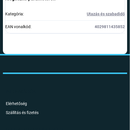
Kategória
:
Utazás és szabadidő
EAN vonalkód
:
4029811435852
L
á
b
l
é
c
INFORMÁCIÓK
Elérhetőség
Szállítás és fizetés
FELIRATKOZÁS HÍRLEVÉLRE