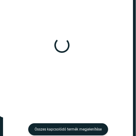
RAKTÁRON
RAKTÁRON
(9 DB)
(5 DB)
Harry Potter - szatén
Harry Potter - szatén
hajgumi - Luna Lovegood
hajgumi Hollóhát
3 090 Ft
3 090 Ft
Kosárba
Kosárba
Összes kapcsolódó termék megjelenítése