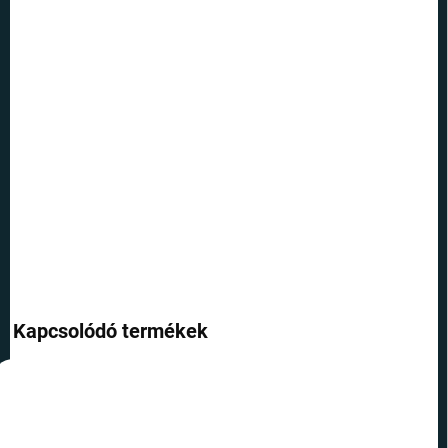
12.8.2026
SZÁLLÍTÁSI
LEHETŐSÉGEK
−
+
Hozzáadás a kosárhoz
Varázsoljon tökéletes frizurát ezzel a tökéletes hajgumival, amely A
halál ereklyéi motívumával dobja fel a napját.
RÉSZLETES INFORMÁCIÓ
KÉRDÉS
Kapcsolódó termékek