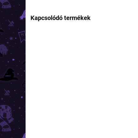
Kapcsolódó termékek
TIPP
RAKTÁRON
(>10 DB)
Harry Potter - szatén
Har
hajgumi - A halál ereklyéi
haj
3 090 Ft
3 0