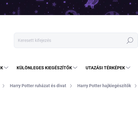
Keresés
OK
KÜLÖNLEGES KIEGÉSZÍTŐK
UTAZÁSI TÉRKÉPEK
Harry Potter ruházat és divat
Harry Potter hajkiegészítők
3 090 Ft
Egységár:
RAKTÁRON
(2 DB)