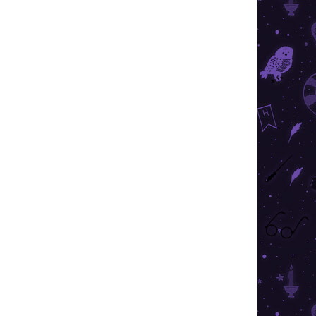
026
SZÁLLÍTÁSI LEHETŐSÉGEK
Hozzáadás a kosárhoz
tökéletes hajgumival, amely a Roxforti iskola
KÉRDÉS