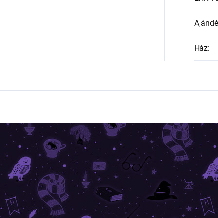
Ajándék
Ház
: