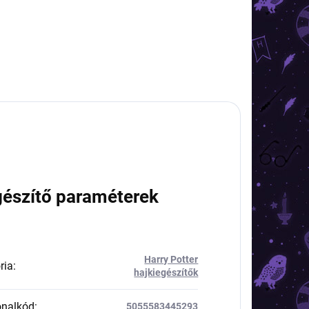
gészítő paraméterek
Harry Potter
ria
:
hajkiegészítők
onalkód
:
5055583445293