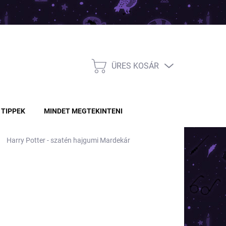
ÜRES KOSÁR
KOSÁR
TIPPEK
MINDET MEGTEKINTENI
Harry Potter - szatén hajgumi Mardekár