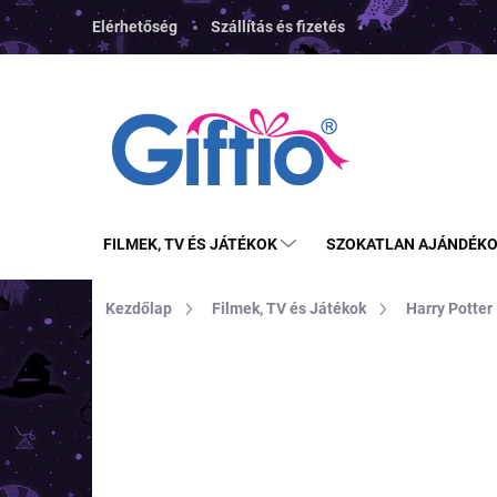
Ugrás
Elérhetőség
Szállítás és fizetés
a
fő
tartalomhoz
FILMEK, TV ÉS JÁTÉKOK
SZOKATLAN AJÁNDÉK
Kezdőlap
Filmek, TV és Játékok
Harry Potter
MÁRKA:
CARAT