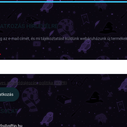
RATKOZÁS HÍRLEVÉLRE
 az e-mail címét, és mi tájékoztatást küldünk webáruházunk új termékeir
es adatfeldolgozási politika (GDPR)
ratkozás
SOLAT
nfo
@
giftio.hu