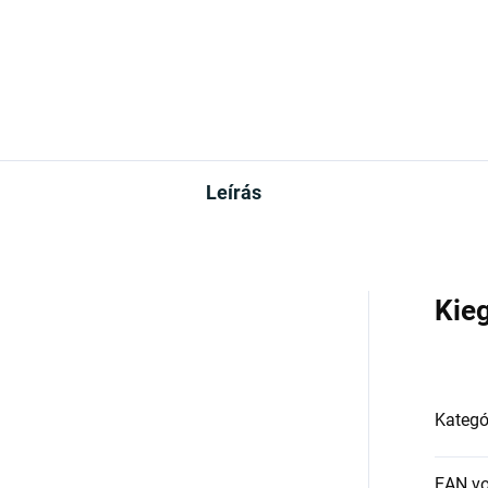
Kosárba
Leírás
Kie
Kategó
EAN v