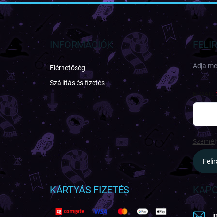
L
á
b
l
INFORMÁCIÓK
FELI
é
c
Adja meg
Elérhetőség
Szállítás és fizetés
E-MAIL
Személy
Feli
KÁRTYÁS FIZETÉS
KAPC
i