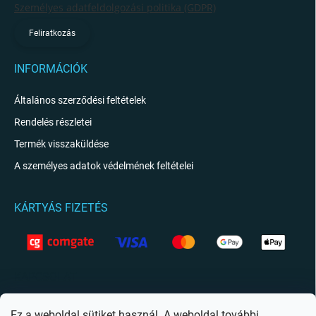
Személyes adatfeldolgozási politika (GDPR)
Feliratkozás
INFORMÁCIÓK
Általános szerződési feltételek
Rendelés részletei
Termék visszaküldése
A személyes adatok védelmének feltételei
KÁRTYÁS FIZETÉS
KAPCSOLAT
info
@
giftio.hu
Ez a weboldal sütiket használ. A weboldal további