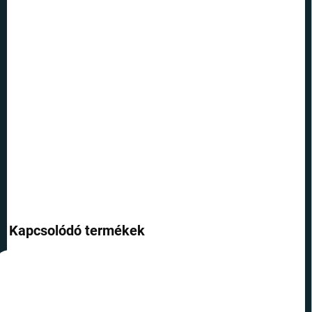
12.8.2026
SZÁLLÍTÁSI
LEHETŐSÉGEK
−
+
Hozzáadás a kosárhoz
Dobja fel frizuráját ezzel a tökéletes hajgumival, amely a Roxforti
iskola motívumával van díszítve.
RÉSZLETES INFORMÁCIÓ
KÉRDÉS
Kapcsolódó termékek
TIPP