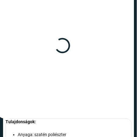
RAKTÁRON
RAKTÁRON
(>10 DB)
(>10 DB)
Harry Potter - szatén
Harry Potter - szatén
hajgumi - A halál ereklyéi
hajgumi - Roxforti házak
3 090 Ft
3 090 Ft
Kosárba
Kosárba
Tulajdonságok:
Anyaga: szatén poliészter