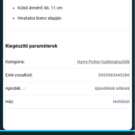
Külső átmérő: kb. 11 cm
Hivatalos licenc alapján
Kiegészítő paraméterek
Kategória
:
Harry Potter hajkiegészítők
EAN vonalkód
:
5055583445286
Ajándék ...
:
Ajándékok nőknek
Ház
:
Hollóhát
L