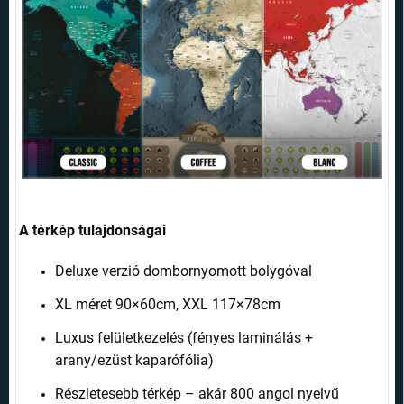
A térkép tulajdonságai
Deluxe verzió dombornyomott bolygóval
XL méret 90×60cm, XXL 117×78cm
Luxus felületkezelés (fényes laminálás +
arany/ezüst kaparófólia)
Részletesebb térkép – akár 800 angol nyelvű