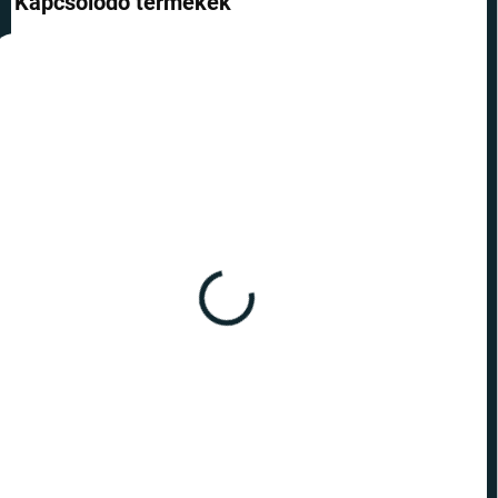
Kapcsolódó termékek
RAKTÁRON
RAKTÁRON
(>10 DB)
(>10 DB)
Kaparós világtérkép -
Kaparós világtérkép -
Coffee Edition Gold XL
Blanc kiadás XXL - ezüst
7 110 Ft
12 590 Ft
Kosárba
Kosárba