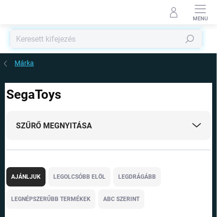
Ugrás
a
fő
tartalomhoz
Keresés
Márka
SegaToys
SZŰRŐ MEGNYITÁSA
T
e
AJÁNLJUK
LEGOLCSÓBB ELÖL
LEGDRÁGÁBB
r
m
LEGNÉPSZERŰBB TERMÉKEK
ABC SZERINT
é