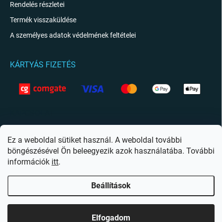
Rendelés részletei
Termék visszaküldése
A személyes adatok védelmének feltételei
KÁRTYÁS FIZETÉS
KAPCSOLAT
info
@
giftio.hu
Ez a weboldal sütiket használ. A weboldal további
böngészésével Ön beleegyezik azok használatába. További
https://www.facebook.com/giftiohu
információk
itt
.
Beállítások
Copyright 2026
Giftio.hu
. Minden jog fenntartva.
Süti beállítások szerkesztése
Elfogadom