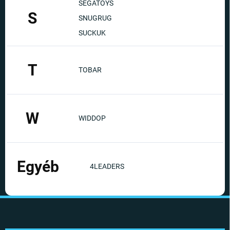
SEGATOYS
S
SNUGRUG
SUCKUK
T
TOBAR
W
WIDDOP
Egyéb
4LEADERS
L
á
b