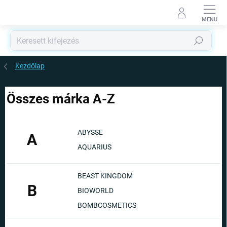
Ugrás
a
fő
tartalomhoz
Keresés
Kezdőlap
Összes márka A-Z
ABYSSE
A
AQUARIUS
BEAST KINGDOM
B
BIOWORLD
BOMBCOSMETICS