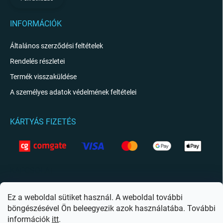
INFORMÁCIÓK
Általános szerződési feltételek
Rendelés részletei
Termék visszaküldése
A személyes adatok védelmének feltételei
KÁRTYÁS FIZETÉS
KAPCSOLAT
info
@
giftio.hu
Ez a weboldal sütiket használ. A weboldal további
böngészésével Ön beleegyezik azok használatába. További
https://www.facebook.com/giftiohu
információk
itt
.