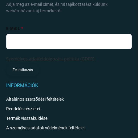
Adja meg az e-mail címét, és mi tájékoztatást küldünk
e
i
webáruházunk új termékeiről.
E-MAIL
Személyes adatfeldolgozási politika (GDPR)
Feliratkozás
INFORMÁCIÓK
Általános szerződési feltételek
Rendelés részletei
Termék visszaküldése
A személyes adatok védelmének feltételei