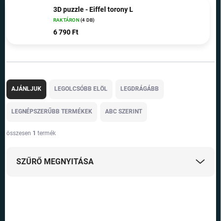
3D puzzle - Eiffel torony L
RAKTÁRON
(4 DB)
6 790 Ft
T
e
AJÁNLJUK
LEGOLCSÓBB ELÖL
LEGDRÁGÁBB
r
m
LEGNÉPSZERŰBB TERMÉKEK
ABC SZERINT
é
k
összesen
1
termék
e
k
SZŰRŐ MEGNYITÁSA
r
e
n
T
d
e
TOP ÁR
e
r
z