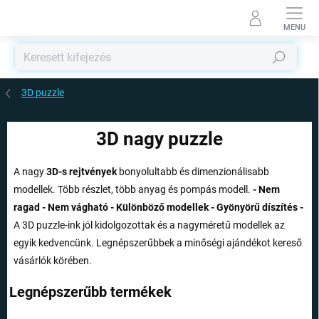
Ugrás
a
fő
tartalomhoz
Keresés
3D puzzle
3D nagy puzzle
A nagy
3D-s rejtvények
bonyolultabb és dimenzionálisabb
modellek. Több részlet, több anyag és pompás modell.
- Nem
ragad - Nem vágható - Különböző modellek - Gyönyörű díszítés -
A 3D puzzle-ink jól kidolgozottak és a nagyméretű modellek az
egyik kedvencünk. Legnépszerűbbek a minőségi ajándékot kereső
vásárlók körében.
Legnépszerűbb termékek