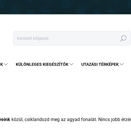
Keresés
OK
KÜLÖNLEGES KIEGÉSZÍTŐK
UTAZÁSI TÉRKÉPEK
yeink
közül, csiklandozd meg az agyad fonalát. Nincs jobb érzés,