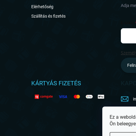
c
Adja meg
Elérhetőség
Szállítás és fizetés
E-MAIL
Személy
Feli
KÁRTYÁS FIZETÉS
KAPC
i
h
Ez a webold
Ön beleegye