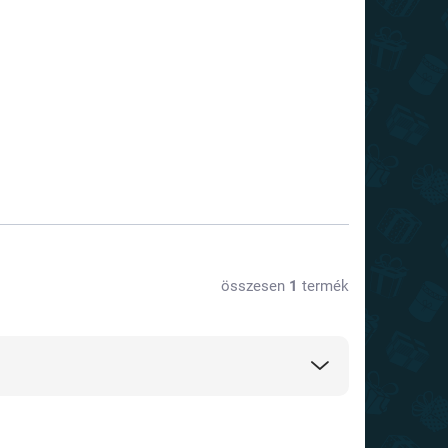
összesen
1
termék