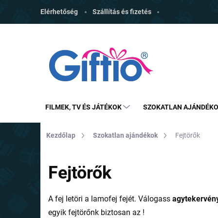
Ugrás
Elérhetőség
Szállítás és fizetés
a
fő
tartalomhoz
FILMEK, TV ÉS JÁTÉKOK
SZOKATLAN AJÁNDÉK
Kezdőlap
Szokatlan ajándékok
Fejtörők
Fejtörők
A fej letöri a lamofej fejét. Válogass
agytekervén
egyik fejtörőnk biztosan az !