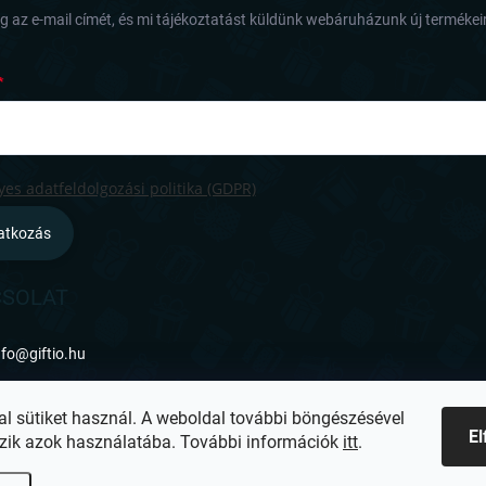
i
 az e-mail címét, és mi tájékoztatást küldünk webáruházunk új termékeir
es adatfeldolgozási politika (GDPR)
ratkozás
SOLAT
nfo
@
giftio.hu
ttps://www.facebook.com/giftiohu
al sütiket használ. A weboldal további böngészésével
E
zik azok használatába. További információk
itt
.