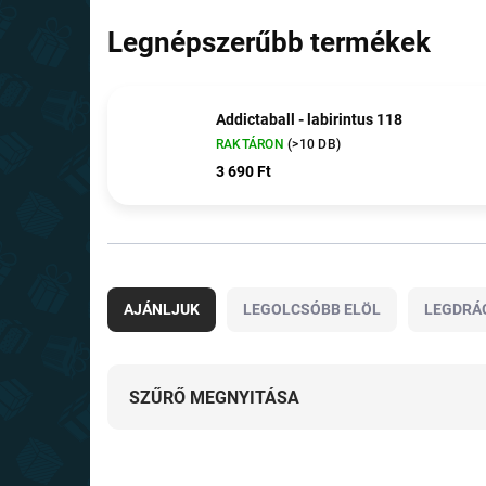
Legnépszerűbb termékek
Addictaball - labirintus 118
RAKTÁRON
(>10 DB)
3 690 Ft
T
e
AJÁNLJUK
LEGOLCSÓBB ELÖL
LEGDRÁ
r
m
é
k
SZŰRŐ MEGNYITÁSA
e
k
T
r