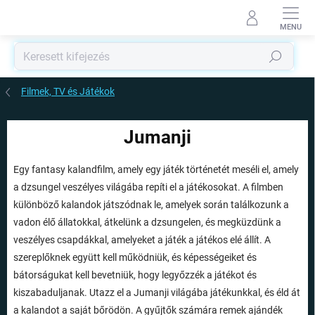
Ugrás
a
fő
tartalomhoz
Keresés
Filmek, TV és Játékok
Jumanji
Egy fantasy kalandfilm, amely egy játék történetét meséli el, amely
a dzsungel veszélyes világába repíti el a játékosokat. A filmben
különböző kalandok játszódnak le, amelyek során találkozunk a
vadon élő állatokkal, átkelünk a dzsungelen, és megküzdünk a
veszélyes csapdákkal, amelyeket a játék a játékos elé állít. A
szereplőknek együtt kell működniük, és képességeiket és
bátorságukat kell bevetniük, hogy legyőzzék a játékot és
kiszabaduljanak. Utazz el a Jumanji világába játékunkkal, és éld át
a kalandot a saját bőrödön. A gyűjtők számára remek ajándék