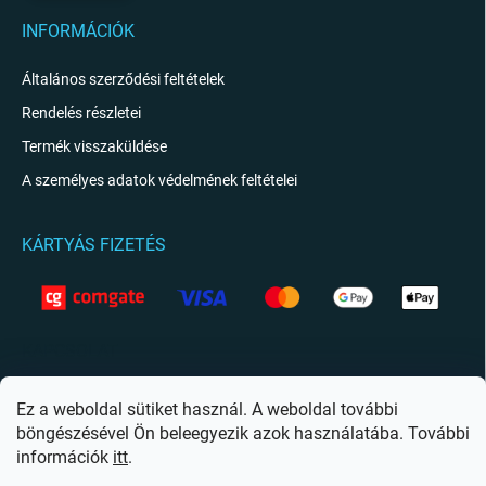
INFORMÁCIÓK
Általános szerződési feltételek
Rendelés részletei
Termék visszaküldése
A személyes adatok védelmének feltételei
KÁRTYÁS FIZETÉS
KAPCSOLAT
info
@
giftio.hu
Ez a weboldal sütiket használ. A weboldal további
böngészésével Ön beleegyezik azok használatába. További
https://www.facebook.com/giftiohu
információk
itt
.