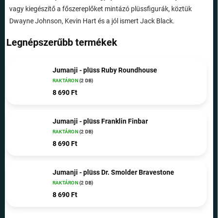
vagy kiegészítő a főszereplőket mintázó plüssfigurák, köztük
Dwayne Johnson, Kevin Hart és a jól ismert Jack Black.
Legnépszerűbb termékek
Jumanji - plüss Ruby Roundhouse
RAKTÁRON
(2 DB)
8 690 Ft
Jumanji - plüss Franklin Finbar
RAKTÁRON
(2 DB)
8 690 Ft
Jumanji - plüss Dr. Smolder Bravestone
RAKTÁRON
(2 DB)
8 690 Ft