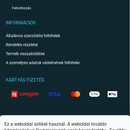
Feliratkozás
INFORMÁCIÓK
Általános szerződési feltételek
Rendelés részletei
Termék visszaküldése
A személyes adatok védelmének feltételei
KÁRTYÁS FIZETÉS
KAPCSOLAT
info
@
giftio.hu
Ez a weboldal sütiket használ. A weboldal további