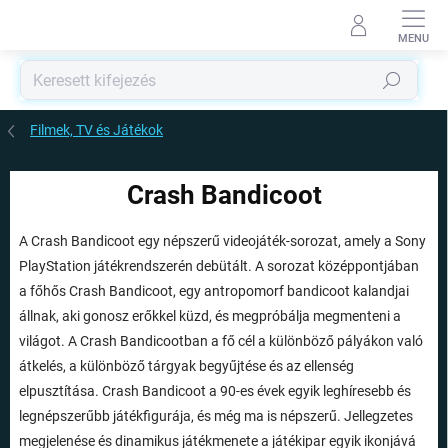
Ugrás
a
fő
tartalomhoz
Keresés
Filmek, TV és Játékok
Crash Bandicoot
A Crash Bandicoot egy népszerű videojáték-sorozat, amely a Sony
PlayStation játékrendszerén debütált. A sorozat középpontjában
a főhős Crash Bandicoot, egy antropomorf bandicoot kalandjai
állnak, aki gonosz erőkkel küzd, és megpróbálja megmenteni a
világot. A Crash Bandicootban a fő cél a különböző pályákon való
átkelés, a különböző tárgyak begyűjtése és az ellenség
elpusztítása. Crash Bandicoot a 90-es évek egyik leghíresebb és
legnépszerűbb játékfigurája, és még ma is népszerű. Jellegzetes
megjelenése és dinamikus játékmenete a játékipar egyik ikonjává