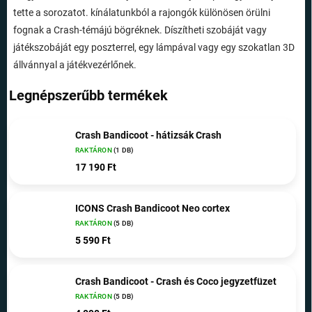
tette a sorozatot. kínálatunkból a rajongók különösen örülni
fognak a Crash-témájú bögréknek. Díszítheti szobáját vagy
játékszobáját egy poszterrel, egy lámpával vagy egy szokatlan 3D
állvánnyal a játékvezérlőnek.
Legnépszerűbb termékek
Crash Bandicoot - hátizsák Crash
RAKTÁRON
(1 DB)
17 190 Ft
ICONS Crash Bandicoot Neo cortex
RAKTÁRON
(5 DB)
5 590 Ft
Crash Bandicoot - Crash és Coco jegyzetfüzet
RAKTÁRON
(5 DB)