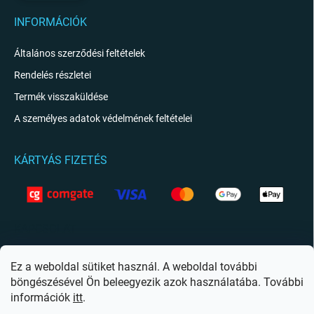
INFORMÁCIÓK
Általános szerződési feltételek
Rendelés részletei
Termék visszaküldése
A személyes adatok védelmének feltételei
KÁRTYÁS FIZETÉS
KAPCSOLAT
info
@
giftio.hu
Ez a weboldal sütiket használ. A weboldal további
böngészésével Ön beleegyezik azok használatába. További
https://www.facebook.com/giftiohu
információk
itt
.