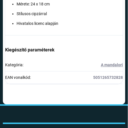
Mérete: 24 x 18 cm
Stílusos cipzárral
Hivatalos licenc alapján
Kiegészítő paraméterek
Kategória
:
A mandalori
EAN vonalkód
:
5051265732828
L
á
b
l