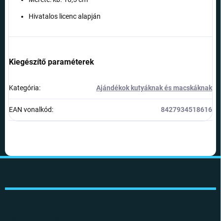
Hivatalos licenc alapján
Kiegészítő paraméterek
Kategória
:
Ajándékok kutyáknak és macskáknak
EAN vonalkód
:
8427934518616
L
á
b
l
é
c
INFORMÁCIÓK