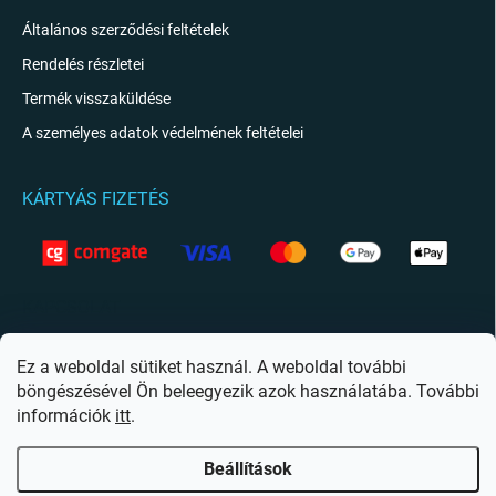
Általános szerződési feltételek
Rendelés részletei
Termék visszaküldése
A személyes adatok védelmének feltételei
KÁRTYÁS FIZETÉS
KAPCSOLAT
info
@
giftio.hu
Ez a weboldal sütiket használ. A weboldal további
böngészésével Ön beleegyezik azok használatába. További
https://www.facebook.com/giftiohu
információk
itt
.
Beállítások