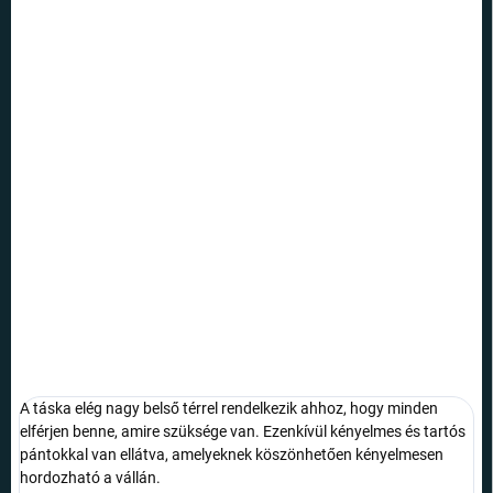
10 790 Ft
4 390 Ft
Egységár:
NEM ELÉRHETŐ
VÁRHATÓ
KÉZBESÍTÉS:
21.8.2026
SZÁLLÍTÁSI
LEHETŐSÉGEK
A nagyméretű, Minnie témájú bevásárlótáska tökéletes az egész
napos bevásárláshoz.
RÉSZLETES INFORMÁCIÓ
KÉRDÉS
A táska elég nagy belső térrel rendelkezik ahhoz, hogy minden
elférjen benne, amire szüksége van. Ezenkívül kényelmes és tartós
pántokkal van ellátva, amelyeknek köszönhetően kényelmesen
hordozható a vállán.