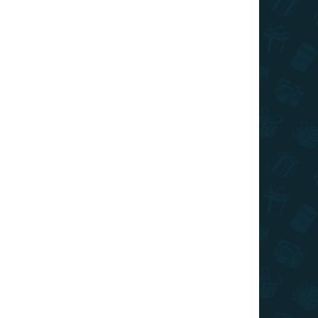
ZAT KIVÁLASZTÁSA
SZÁLLÍTÁSI LEHETŐSÉGEK
Hozzáadás a kosárhoz
ckey egér kedvenc karakterével, Minnie-vel.
KÉRDÉS