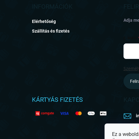
l
INFORMÁCIÓK
FELI
é
c
Adja me
Elérhetőség
Szállítás és fizetés
E-MAIL
Személy
Feli
KÁRTYÁS FIZETÉS
KAPC
i
h
Ez a webold