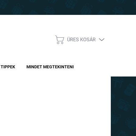
ÜRES KOSÁR
KOSÁR
TIPPEK
MINDET MEGTEKINTENI
0 Ft
-tól