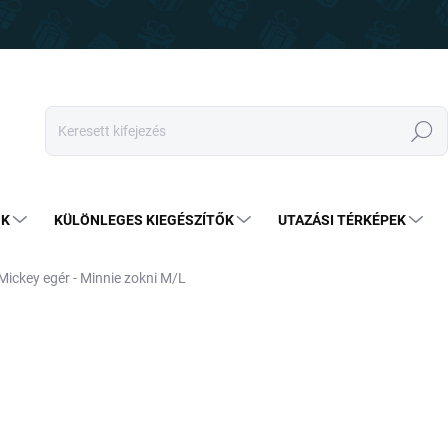
Keresés
OK
KÜLÖNLEGES KIEGÉSZÍTŐK
UTAZÁSI TÉRKÉPEK
Mickey egér - Minnie zokni M/L
3 890 Ft-tól
99