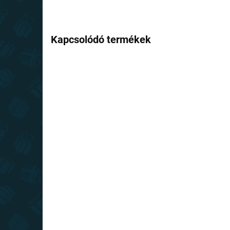
Kapcsolódó termékek
KIFUTÓ
TOP ÁR
RAKTÁRON
(1 DB)
Mickey egér - Mickey
zokni
990 Ft-tól