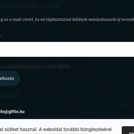
RATKOZÁS HÍRLEVÉLRE
g az e-mail címét, és mi tájékoztatást küldünk webáruházunk új termék
es adatfeldolgozási politika (GDPR)
ratkozás
SOLAT
nfo
@
giftio.hu
ttps://www.facebook.com/giftiohu
al sütiket használ. A weboldal további böngészésével