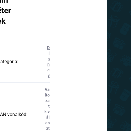
am
éter
ek
D
i
s
ategória
:
n
e
y
Vá
lto
za
t
kiv
AN vonalkód
:
ál
as
zt