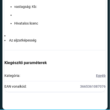
vastagság: Kb:
Hivatalos licenc
Az aljzatképesség
Kiegészítő paraméterek
Kategória
:
Egyéb
EAN vonalkód
:
3665361087076