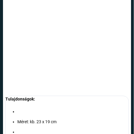
13.8.2026
SZÁLLÍTÁSI
LEHETŐSÉGEK
−
+
Hozzáadás a kosárhoz
A Dűne című film 1. epizódjának motívumával ellátott egérpad a film
minden rajongójának örömet fog okozni.
RÉSZLETES INFORMÁCIÓ
KÉRDÉS
Tulajdonságok:
Méret: kb. 23 x 19 cm