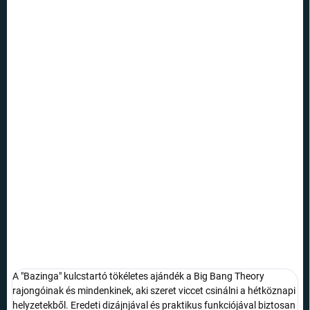
4 790 Ft
3 690 Ft
Egységár:
NEM ELÉRHETŐ
VÁRHATÓ
KÉZBESÍTÉS:
21.8.2026
SZÁLLÍTÁSI
LEHETŐSÉGEK
Sheldon és a Big Bang Theory sorozat minden rajongója ismeri a
Bazinga kifejezést - most kulcstartó formájában.
RÉSZLETES INFORMÁCIÓ
KÉRDÉS
A "Bazinga" kulcstartó tökéletes ajándék a Big Bang Theory
rajongóinak és mindenkinek, aki szeret viccet csinálni a hétköznapi
helyzetekből. Eredeti dizájnjával és praktikus funkciójával biztosan