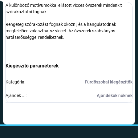
A különböző motívumokkal ellátott vicces óvszerek mindenkit
szórakoztatni fognak
Rengeteg szórakozást fognak okozni, és a hangulatodnak
megfelelően választhatsz viccet. Az óvszerek szabványos
hatáserősséggel rendelkeznek.
Kiegészítő paraméterek
Kategória
:
Fürdőszobai kiegészítők
Ajándék ...
:
Ajándékok nőknek
L
á