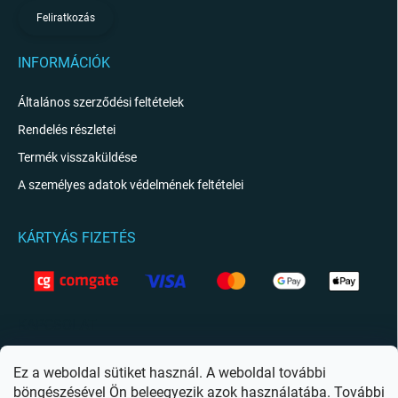
Feliratkozás
INFORMÁCIÓK
Általános szerződési feltételek
Rendelés részletei
Termék visszaküldése
A személyes adatok védelmének feltételei
KÁRTYÁS FIZETÉS
KAPCSOLAT
info
@
giftio.hu
Ez a weboldal sütiket használ. A weboldal további
böngészésével Ön beleegyezik azok használatába. További