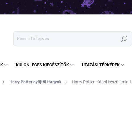
Keresés
OK
KÜLÖNLEGES KIEGÉSZÍTŐK
UTAZÁSI TÉRKÉPEK
Harry Potter gyűjtői tárgyak
Harry Potter - fából készült mini
26 690 Ft
Egységár:
NEM ELÉRHETŐ