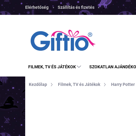
Ugrás
Elérhetőség
Szállítás és fizetés
a
fő
tartalomhoz
FILMEK, TV ÉS JÁTÉKOK
SZOKATLAN AJÁNDÉK
Kezdőlap
Filmek, TV és Játékok
Harry Potter
MÁRKA:
PYRAMID