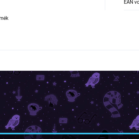
EAN v
rmék