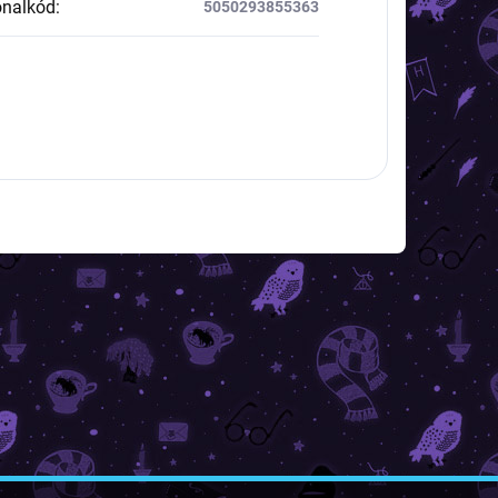
onalkód
:
5050293855363