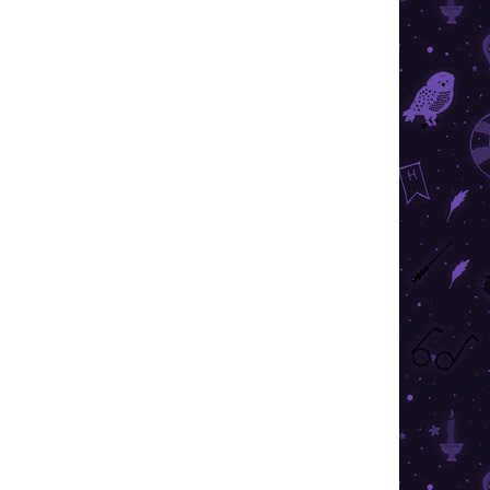
026
SZÁLLÍTÁSI LEHETŐSÉGEK
forti meglepetésekkel, amely nem hiányozhat
ló szertárából sem.
KÉRDÉS