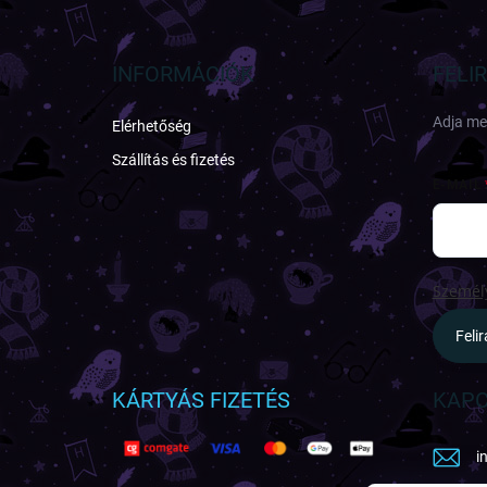
á
b
l
INFORMÁCIÓK
FELI
é
c
Adja meg
Elérhetőség
Szállítás és fizetés
E-MAIL
Személy
Feli
KÁRTYÁS FIZETÉS
KAPC
i