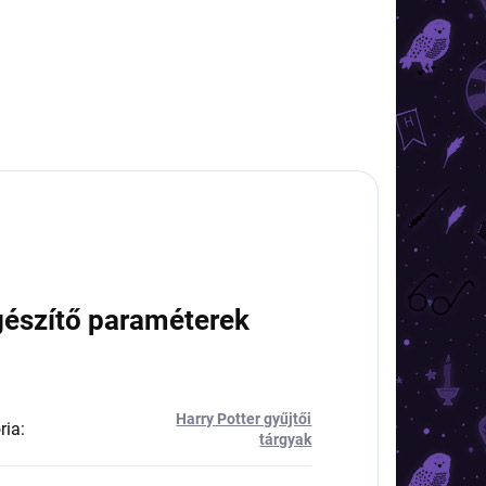
gészítő paraméterek
Harry Potter gyűjtői
ria
:
tárgyak