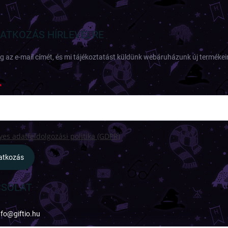
RATKOZÁS HÍRLEVÉLRE
 az e-mail címét, és mi tájékoztatást küldünk webáruházunk új termékeir
es adatfeldolgozási politika (GDPR)
ratkozás
SOLAT
nfo
@
giftio.hu