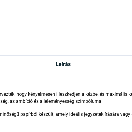
Leírás
ervezték, hogy kényelmesen illeszkedjen a kézbe, és maximális ké
esség, az ambíció és a leleményesség szimbóluma.
minőségű papírból készült, amely ideális jegyzetek írására vagy