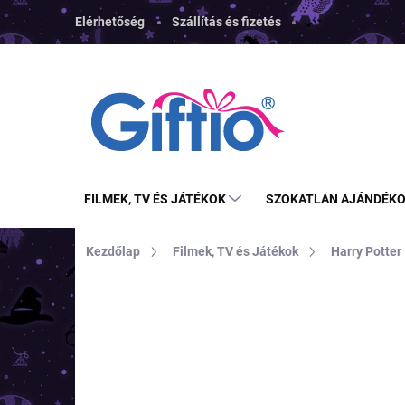
Ugrás
Elérhetőség
Szállítás és fizetés
a
fő
tartalomhoz
FILMEK, TV ÉS JÁTÉKOK
SZOKATLAN AJÁNDÉK
Kezdőlap
Filmek, TV és Játékok
Harry Potter
MÁRKA:
CERDA
TOP ÁR