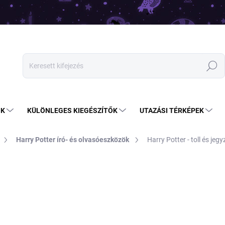
Keresés
OK
KÜLÖNLEGES KIEGÉSZÍTŐK
UTAZÁSI TÉRKÉPEK
Harry Potter író- és olvasóeszközök
Harry Potter - toll és je
7 790 Ft
4 790 