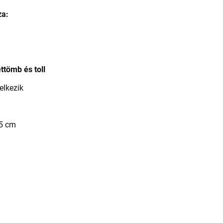
za:
ttömb és toll
elkezik
,5 cm