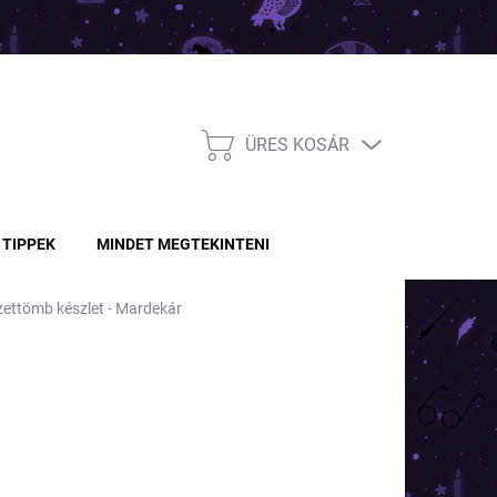
ÜRES KOSÁR
KOSÁR
TIPPEK
MINDET MEGTEKINTENI
gyzettömb készlet - Mardekár
Ft