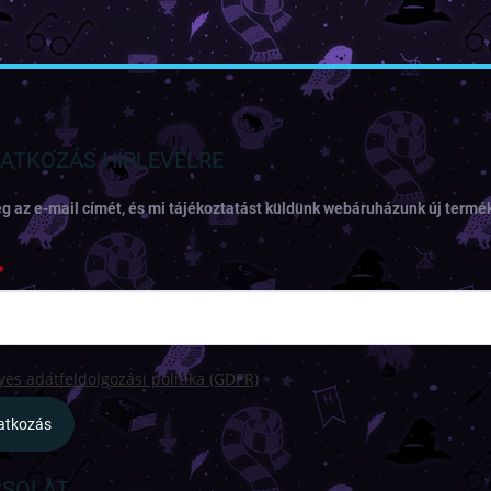
RATKOZÁS HÍRLEVÉLRE
g az e-mail címét, és mi tájékoztatást küldünk webáruházunk új termék
es adatfeldolgozási politika (GDPR)
ratkozás
SOLAT