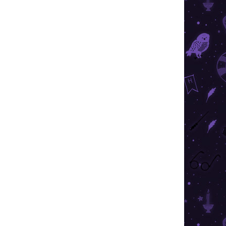
026
SZÁLLÍTÁSI LEHETŐSÉGEK
in toll és jegyzettömb készletet, és szerezzen
bölcsesség és az ambíció szimbólumaival.
KÉRDÉS