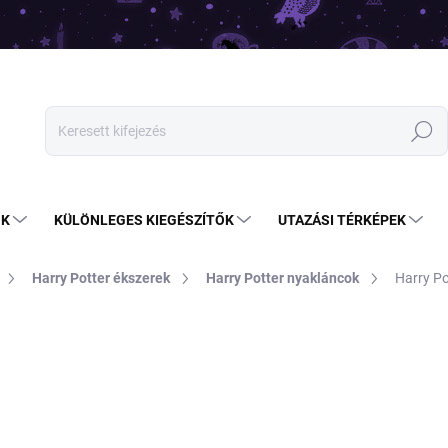
Keresés
OK
KÜLÖNLEGES KIEGÉSZÍTŐK
UTAZÁSI TÉRKÉPEK
Harry Potter ékszerek
Harry Potter nyakláncok
Harry Po
4 390 Ft
2 990 