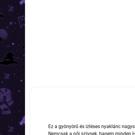
RAKTÁRON
(>10 DB)
Harry Potter - Nyaklánc
Dobby
4 390 Ft
Kosárba
Ez a gyönyörű és ízléses nyaklánc nagys
Nemcsak a női szívnek, hanem minden Ha