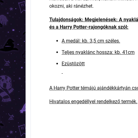
okozni, aki ránézhet.
Tulajdonságok:
Megjelenések: A nyaklá
és a Harry Potter-rajongóknak szól:
A medál: kb. 3,5 cm széles.
Teljes nyaklánc hossza: kb. 41cm
Ezüstözött
A Harry Potter témájú ajándékkártyán c
Hivatalos engedéllyel rendelkező termék.