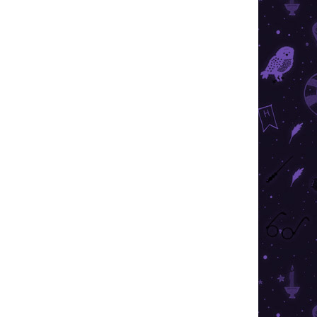
026
SZÁLLÍTÁSI LEHETŐSÉGEK
nc az Arany cikesz motívumával. Csak kevesen
gához vonzhatja azt ezzel a kviddicses
KÉRDÉS