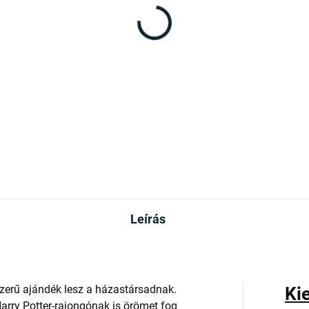
Leírás
zerű ajándék lesz a házastársadnak.
Ki
rry Potter-rajongónak is örömet fog