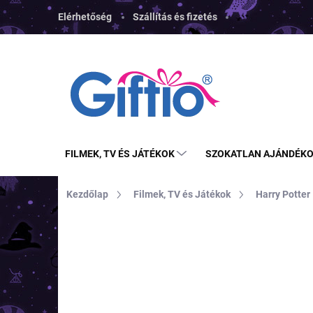
Ugrás
Elérhetőség
Szállítás és fizetés
a
fő
tartalomhoz
FILMEK, TV ÉS JÁTÉKOK
SZOKATLAN AJÁNDÉK
Kezdőlap
Filmek, TV és Játékok
Harry Potter
MÁRKA:
CARAT
TIPP
TOP ÁR