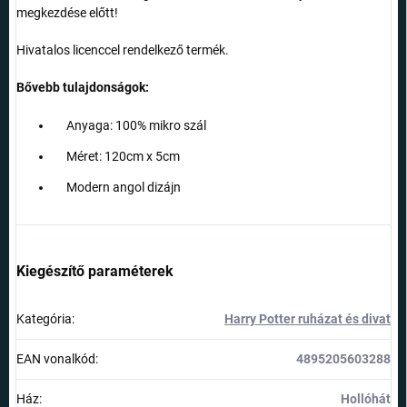
megkezdése előtt!
Hivatalos licenccel rendelkező termék.
Bővebb tulajdonságok:
Anyaga: 100% mikro szál
Méret: 120cm x 5cm
Modern angol dizájn
Kiegészítő paraméterek
Kategória
:
Harry Potter ruházat és divat
EAN vonalkód
:
4895205603288
Ház
:
Hollóhát