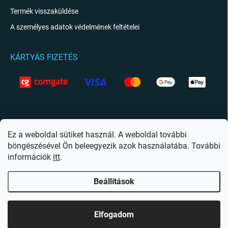
Termék visszaküldése
A személyes adatok védelmének feltételei
KÁRTYÁS FIZETÉS
KAPCSOLAT
info
@
giftio.hu
Ez a weboldal sütiket használ. A weboldal további
böngészésével Ön beleegyezik azok használatába. További
https://www.facebook.com/giftiohu
információk
itt
.
Beállítások
Copyright 2026
Giftio.hu
. Minden jog fenntartva.
Süti beállítások szerkesztése
Elfogadom
Shoptet készítette