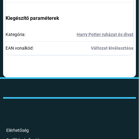
Kiegészítő paraméterek
Kategória
:
Harry Potter ruházat és divat
EAN vonalkód
:
Változat kiválasztása
L
á
b
l
é
c
INFORMÁCIÓK
Elérhetőség