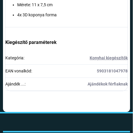
Mérete: 11 x 7,5 cm
4x 3D koponya forma
Kiegészítő paraméterek
Kategória
:
Konyhai kiegészítők
EAN vonalkód
:
5903181047978
Ajándék ...
:
Ajándékok férfiaknak
L
á
b