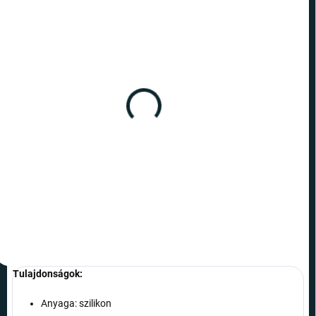
RAKTÁRON
(1 DB)
Forma na ľad - panáčik
590 Ft
Kosárba
Tulajdonságok:
Anyaga: szilikon