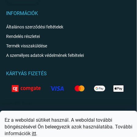
INFORMÁCIÓK
Általános szerződési feltételek
Rendelés részletei
Termék visszaküldése
A személyes adatok védelmének feltételei
KÁRTYÁS FIZETÉS
KAPCSOLAT
info
@
giftio.hu
Ez a weboldal sütiket használ. A weboldal további
böngészésével Ön beleegyezik azok használatába. További
https://www.facebook.com/giftiohu
információk
itt
.