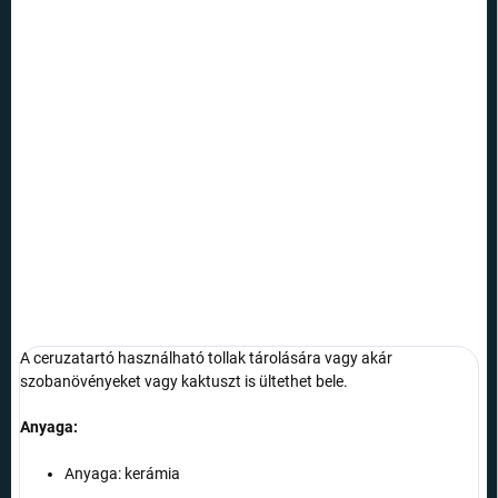
Egységár:
NEM ELÉRHETŐ
VÁRHATÓ
KÉZBESÍTÉS:
21.8.2026
SZÁLLÍTÁSI
LEHETŐSÉGEK
Díszítse fel íróasztalát igazi Minecraft stílusban.
RÉSZLETES INFORMÁCIÓ
KÉRDÉS
A ceruzatartó használható tollak tárolására vagy akár
szobanövényeket vagy kaktuszt is ültethet bele.
Anyaga:
Anyaga: kerámia