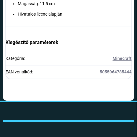
Magasság: 11,5 cm
Hivatalos licenc alapján
Kiegészítő paraméterek
Kategória
:
Minecraft
EAN vonalkód
:
5055964785444
L
á
b
l
é