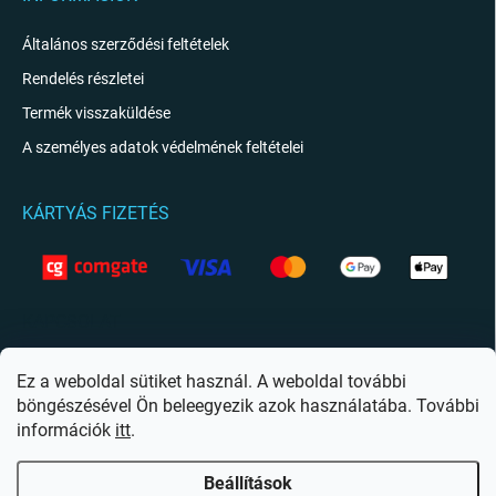
Általános szerződési feltételek
Rendelés részletei
Termék visszaküldése
A személyes adatok védelmének feltételei
KÁRTYÁS FIZETÉS
KAPCSOLAT
info
@
giftio.hu
Ez a weboldal sütiket használ. A weboldal további
böngészésével Ön beleegyezik azok használatába. További
https://www.facebook.com/giftiohu
információk
itt
.
Beállítások