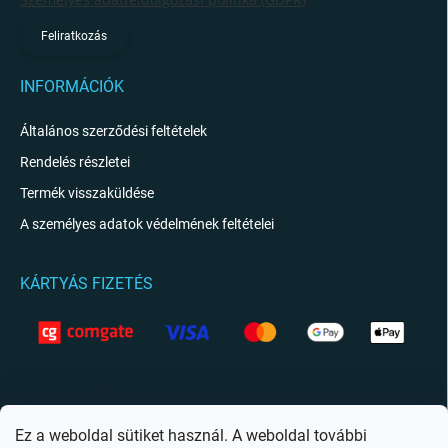
Feliratkozás
INFORMÁCIÓK
Általános szerződési feltételek
Rendelés részletei
Termék visszaküldése
A személyes adatok védelmének feltételei
KÁRTYÁS FIZETÉS
KAPCSOLAT
info
@
giftio.hu
Ez a weboldal sütiket használ. A weboldal további