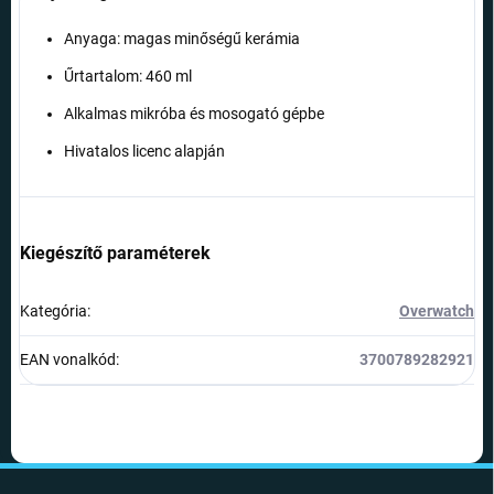
Anyaga: magas minőségű kerámia
Űrtartalom: 460 ml
Alkalmas mikróba és mosogató gépbe
Hivatalos licenc alapján
Kiegészítő paraméterek
Kategória
:
Overwatch
EAN vonalkód
:
3700789282921
L