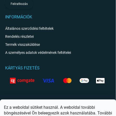
Feliratkozás
INFORMÁCIÓK
Általános szerződési feltételek
Rendelés részletei
Termék visszaküldése
A személyes adatok védelmének feltételei
KÁRTYÁS FIZETÉS
KAPCSOLAT
info
@
giftio.hu
Ez a weboldal sütiket használ. A weboldal további
böngészésével Ön beleegyezik azok használatába. További
https://www.facebook.com/giftiohu