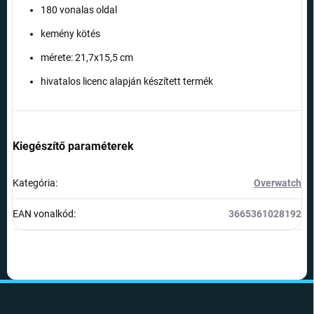
180 vonalas oldal
kemény kötés
mérete: 21,7x15,5 cm
hivatalos licenc alapján készített termék
Kiegészítő paraméterek
Kategória
:
Overwatch
EAN vonalkód
:
3665361028192
L
á